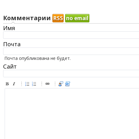
Комментарии
RSS
по email
Имя
Почта
Почта опубликована не будет.
Сайт
-
-
-
-
-
-
-
-
-
-
-
-
-
-
-
-
-
-
-
-
-
-
-
-
-
-
-
-
-
-
-
-
-
-
-
-
-
-
-
-
-
-
-
-
-