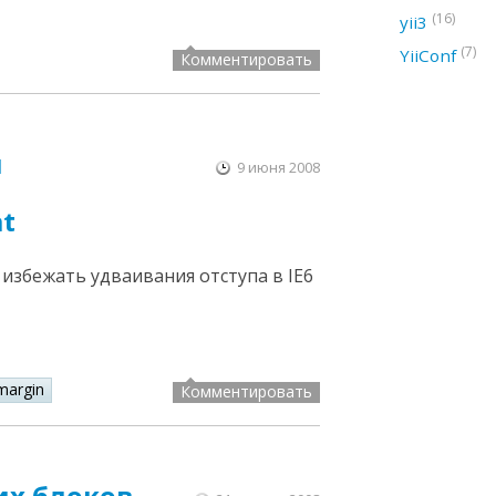
(16)
yii3
(7)
YiiConf
Комментировать
м
9 июня 2008
at
збежать удваивания отступа в IE6
margin
Комментировать
их блоков