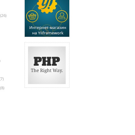
(26)
)
(7)
(8)