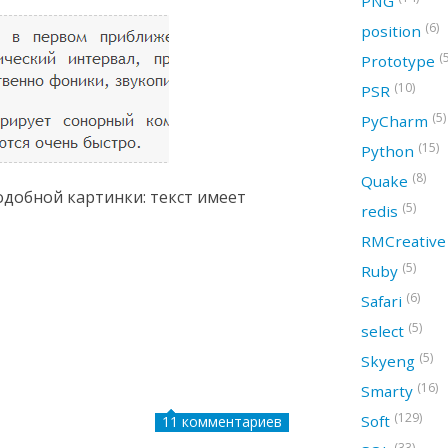
PNG
(6)
position
(
Prototype
(10)
PSR
(5)
PyCharm
(15)
Python
(8)
Quake
одобной картинки: текст имеет
(5)
redis
RMCreativ
(5)
Ruby
(6)
Safari
(5)
select
(5)
Skyeng
(16)
Smarty
(129)
Soft
11 комментариев
(33)