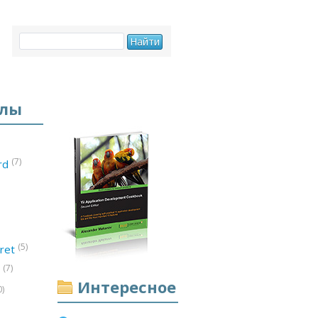
елы
(7)
ord
(5)
ret
(7)
d
Интересное
0)