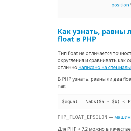
position
Как узнать, равны 
float в PHP
Тип float не отличается точно
округления и сравнивать как о
отлично
написано на специально
В PHP узнать, равны ли два fl
так:
$equal = \abs($a - $b) < P
—
машин
PHP_FLOAT_EPSILON
Для PHP < 7.2 можно в качестве