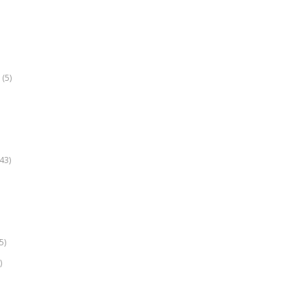
(5)
k
43)
5)
)