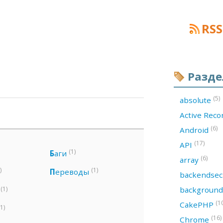
RSS
Разд
(5)
absolute
Active Rec
(6)
Android
(17)
API
(1)
Б
аги
(6)
array
)
(1)
П
ереводы
backendsec
(1)
backgroun
(1
CakePHP
(1)
(16)
Chrome