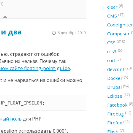
(1)
(6)
clear
(17)
CMS
CodeIgnite
ли два
6 декабря 2019
(
Composer
(310)
CSS
(5)
css3
стью, страдают от ошибок
(5)
curl
бычно их нельзя. Почему так
м сайте floating-point-gui.de
.
(20)
devconf
(5)
Docker
oat и не нарваться на ошибки можно
(54)
Drupal
(17)
Eclipse
HP_FLOAT_EPSILON;
(8)
Facebook
(14)
Firebug
ный ноль
для PHP.
(42)
Firefox
 epsilon использовать 0.0001.
(7)
Flash