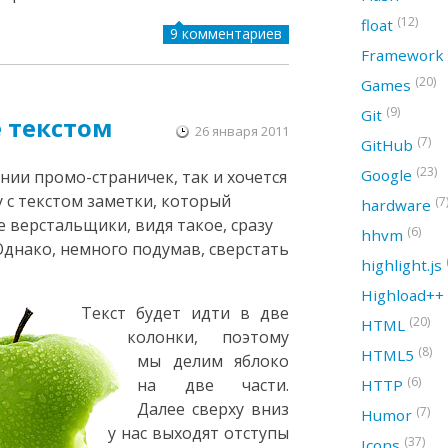
(12)
float
9 комментариев
Framework
(20)
Games
(9)
Git
 текстом
26 января 2011
(7)
GitHub
(23)
Google
нии промо-страничек, так и хочется
 с текстом заметки, который
(7
hardware
 верстальщики, видя такое, сразу
(6)
hhvm
Однако, немного подумав, сверстать
highlight.js
Highload++
Текст будет идти в две
(20)
HTML
колонки, поэтому
(8)
HTML5
мы делим яблоко
(6)
на две части.
HTTP
Далее сверху вниз
(7)
Humor
у нас выходят отступы
(37)
Icons