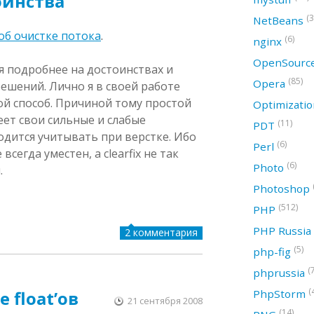
оинства
(3
NetBeans
б очистке потока
.
(6)
nginx
OpenSourc
я подробнее на достоинствах и
(85)
Opera
решений. Лично я в своей работе
ой способ. Причиной тому простой
Optimizati
еет свои сильные и слабые
(11)
PDT
одится учитывать при верстке. Ибо
(6)
Perl
 всегда уместен, а clearfix не так
(6)
Photo
.
Photoshop
(512)
PHP
PHP Russia
2 комментария
(5)
php-fig
(
phprussia
(
 float’ов
PhpStorm
21 сентября 2008
(14)