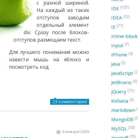
с разной шириной.
(107)
IDE
На каждый из таких
(32)
отступов заводим
IDEA
отдельный элемент
(77)
IE
div. Сразу после блоков-
inline-bloc
отступов размещаем текст.
(7)
input
Для лучшего понимания можно
(6)
iPhone
навести мышь на яблоко и
(5)
Java
посмотреть код.
(2
JavaScript
(6)
JetBrains
(75)
jQuery
(8)
Kohana
23 комментария
(
markdown
(5
MongoDB
(30)
MySQL
6 января 2009
(75)
mystuff