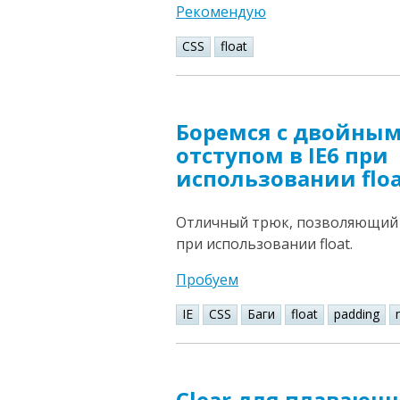
Рекомендую
CSS
float
Боремся с двойны
отступом в IE6 при
использовании flo
Отличный трюк, позволяющий и
при использовании float.
Пробуем
IE
CSS
Баги
float
padding
Clear для плавающ