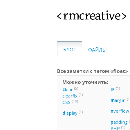
<rmcreative>
БЛОГ
ФАЙЛЫ
Все заметки с тегом «float»
Можно уточнить:
(5)
(1)
c
lear
I
E
(1)
clearfix
(1
m
argin
(10)
CSS
o
verflow
(1)
d
isplay
p
adding
(1)
PHP