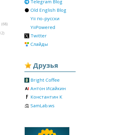
Telegram Blog
Old English Blog
Yii по-русски
(68)
r
YiiPowered
12)
Twitter
Слайды
Друзья
Bright Coffee
Антон Исайкин
Константин К
SamLab.ws