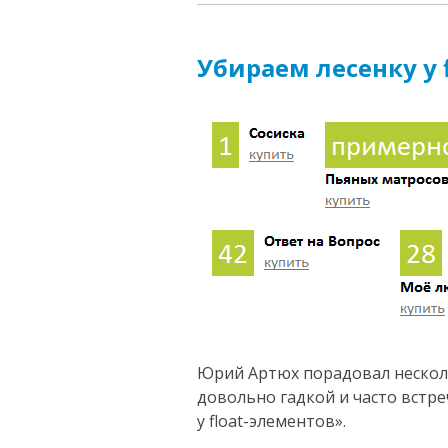
Убираем лесенку у f
Юрий Артюх порадовал неско
довольно гадкой и часто встр
у float-элементов».