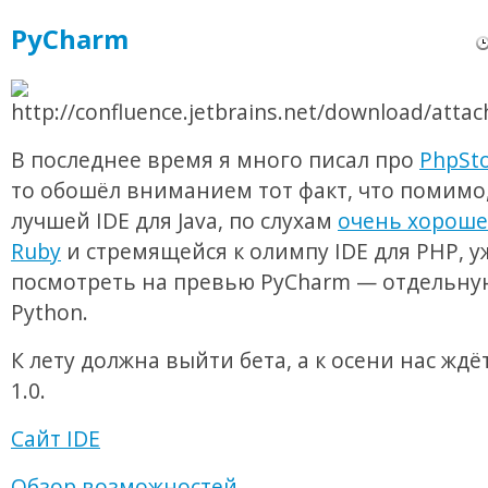
PyCharm
В последнее время я много писал про
PhpSt
то обошёл вниманием тот факт, что помимо,
лучшей IDE для Java, по слухам
очень хороше
Ruby
и стремящейся к олимпу IDE для PHP, 
посмотреть на превью PyCharm — отдельную
Python.
К лету должна выйти бета, а к осени нас ждё
1.0.
Сайт IDE
Обзор возможностей