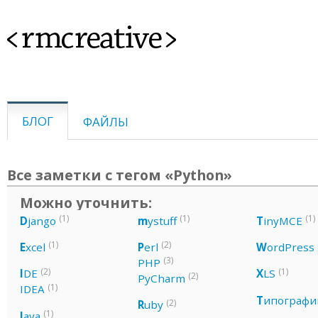
<rmcreative>
БЛОГ
ФАЙЛЫ
Все заметки с тегом «Python»
Можно уточнить:
(1)
(1)
(1)
D
jango
m
ystuff
T
inyMCE
(1)
(2)
E
xcel
P
erl
W
ordPress
(3)
PHP
(2)
(1)
I
DE
X
LS
(2)
PyCharm
(1)
IDEA
Т
ипографи
(2)
R
uby
(1)
J
ava