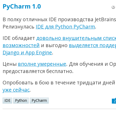
PyCharm 1.0
В полку отличных IDE производства JetBrain
Релизнулась
IDE для Python PyCharm
.
IDE обладает
довольно внушительным спис
возможностей
и выгодно
выделяется подде
Django и App Engine
.
Цены
вполне умеренные
. Для обучения и O
предоставляется бесплатно.
Опробовать в бою в течение тридцати дне
уже сейчас
.
IDE
Python
PyCharm
2