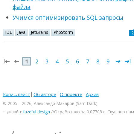
файла
Учимся оптимизировать SQL запросы
IDE
Java
JetBrains
PhpStorm
2
1
2
3
4
5
6
7
8
9
Копи→пэйст
Об авторе
О проекте
Архив
© 2005—2026, Александр Макаров (Sam Dark)
~ дизайн:
fazeful design
//Отработало за 0.07708 с. Скушано па
<rmcreative/>