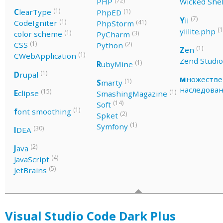
(72)
PHP
Wicked Shel
(1)
(1)
C
learType
PhpED
(7)
Y
ii
(1)
(41)
CodeIgniter
PhpStorm
(1
yiilite.php
(1)
(3)
color scheme
PyCharm
(1)
(2)
CSS
Python
(1)
Z
en
(1)
CWebApplication
Zend Studio
(1)
R
ubyMine
(1)
D
rupal
м
ножестве
(1)
S
marty
наследова
(15)
(1)
E
clipse
SmashingMagazine
(14)
Soft
(1)
f
ont smoothing
(2)
Spket
(1)
Symfony
(30)
I
DEA
(2)
J
ava
(4)
JavaScript
(5)
JetBrains
Visual Studio Code Dark Plus