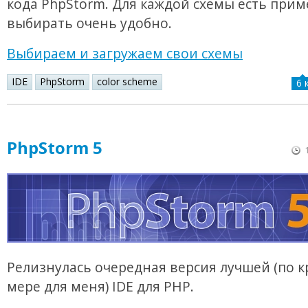
кода PhpStorm. Для каждой схемы есть приме
выбирать очень удобно.
Выбираем и загружаем свои схемы
IDE
PhpStorm
color scheme
6 
PhpStorm 5
Релизнулась очередная версия лучшей (по 
мере для меня) IDE для PHP.