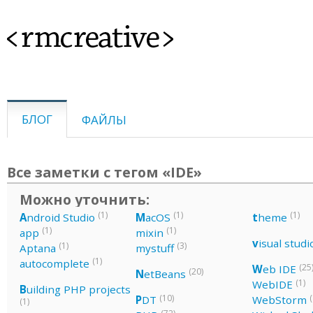
<rmcreative>
БЛОГ
ФАЙЛЫ
Все заметки с тегом «IDE»
Можно уточнить:
(1)
(1)
(1)
A
ndroid Studio
M
acOS
t
heme
(1)
(1)
app
mixin
v
isual studi
(1)
(3)
Aptana
mystuff
(1)
autocomplete
(25
W
eb IDE
(20)
N
etBeans
(1)
WebIDE
B
uilding PHP projects
(10)
(
P
DT
WebStorm
(1)