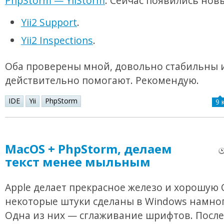
PhpStorm — YiiStorm
. Сейчас появились нов
Yii2 Support
.
Yii2 Inspections
.
Оба проверены мной, довольно стабильны 
действительно помогают. Рекомендую.
IDE
Yii
PhpStorm
9 
MacOS + PhpStorm, делаем
текст менее мыльным
Apple делает прекрасное железо и хорошую 
некоторые штуки сделаны в Windows намног
Одна из них — сглаживание шрифтов. После