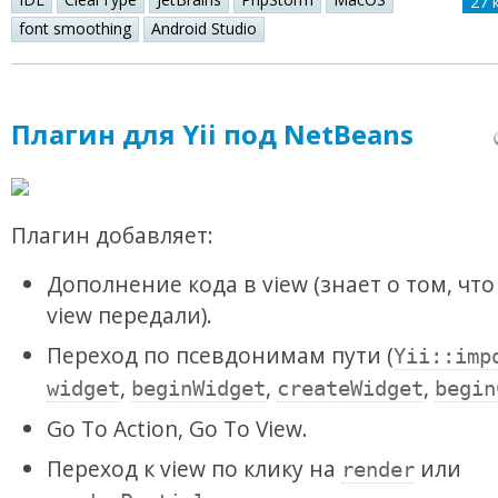
27 
font smoothing
Android Studio
Плагин для Yii под NetBeans
Плагин добавляет:
Дополнение кода в view (знает о том, что
view передали).
Переход по псевдонимам пути (
Yii::imp
,
,
,
widget
beginWidget
createWidget
begin
Go To Action, Go To View.
Переход к view по клику на
или
render