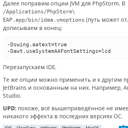
Далее поправим опции JVM для PhpStorm. В
/Applications/PhpStorm\
(путь может от
EAP.app/bin/idea.vmoptions
дописываем в конец:
-Dswing.aatext=true

Перезапускаем IDE.
Те же опции можно применить и к другим 
JetBrains и основанным на них. Например, A
Studio.
UPD:
похоже, всё вышеприведённое не име
никакого эффекта в последних версиях ОС.
IDE
ClearType
JetBrains
PhpStorm
MacOS