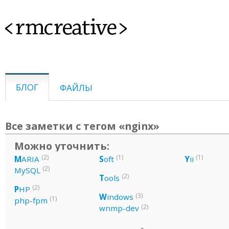
<rmcreative>
БЛОГ
ФАЙЛЫ
Все заметки с тегом «nginx»
Можно уточнить:
(2)
(1)
(1)
M
ARIA
S
oft
Y
ii
(2)
MySQL
(2)
T
ools
(2)
P
HP
(3)
W
indows
(1)
php-fpm
(2)
wnmp-dev