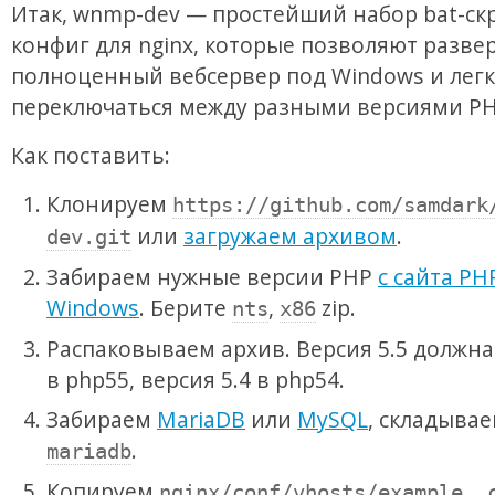
Итак, wnmp-dev — простейший набор bat-ск
конфиг для nginx, которые позволяют разве
полноценный вебсервер под Windows и лег
переключаться между разными версиями PH
Как поставить:
Клонируем
https://github.com/samdark
или
загружаем архивом
.
dev.git
Забираем нужные версии PHP
с сайта PH
Windows
. Берите
,
zip.
nts
x86
Распаковываем архив. Версия 5.5 должна
в php55, версия 5.4 в php54.
Забираем
MariaDB
или
MySQL
, складывае
.
mariadb
Копируем
nginx/conf/vhosts/example._