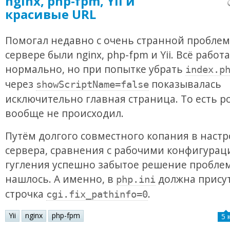
nginx, php-fpm, Yii и
красивые URL
Помогал недавно с очень странной проблем
сервере были nginx, php-fpm и Yii. Всё работ
нормально, но при попытке убрать
index.p
через
показывалась
showScriptName=false
исключительно главная страница. То есть р
вообще не происходил.
Путём долгого совместного копания в настр
сервера, сравнения с рабочими конфигурац
гугления успешно забытое решение пробле
нашлось. А именно, в
должна прису
php.ini
строчка
.
cgi.fix_pathinfo=0
Yii
nginx
php-fpm
5 