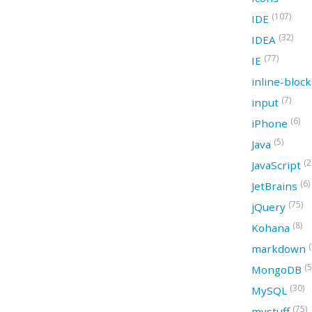
(107)
IDE
(32)
IDEA
(77)
IE
inline-bloc
(7)
input
(6)
iPhone
(5)
Java
(2
JavaScript
(6)
JetBrains
(75)
jQuery
(8)
Kohana
(
markdown
(5
MongoDB
(30)
MySQL
(75)
mystuff