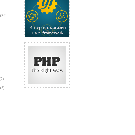
(26)
)
(7)
(8)