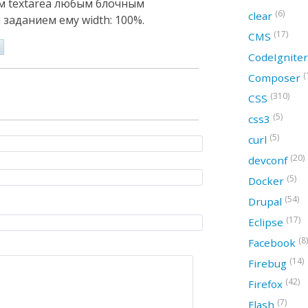
м textarea любым блочным
(6)
clear
 заданием ему width: 100%.
(17)
CMS
CodeIgnite
(
Composer
(310)
CSS
(5)
css3
(5)
curl
(20)
devconf
(5)
Docker
(54)
Drupal
(17)
Eclipse
(8)
Facebook
(14)
Firebug
(42)
Firefox
(7)
Flash