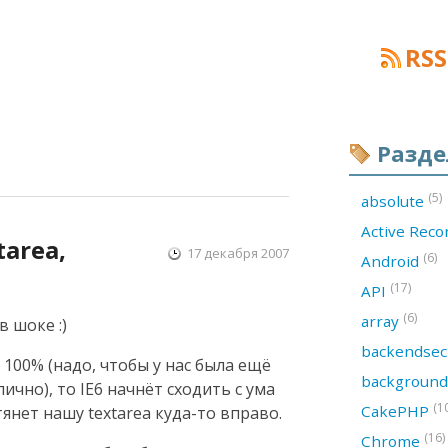
RSS
Разд
(5)
absolute
Active Rec
area,
17 декабря 2007
(6)
Android
(17)
API
(6)
array
в шоке :)
backendsec
а 100% (надо, чтобы у нас была ещё
backgroun
ично), то IE6 начнёт сходить с ума
(1
CakePHP
янет нашу textarea куда-то вправо.
(16)
Chrome