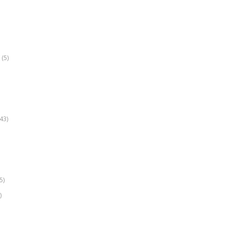
(5)
k
43)
5)
)