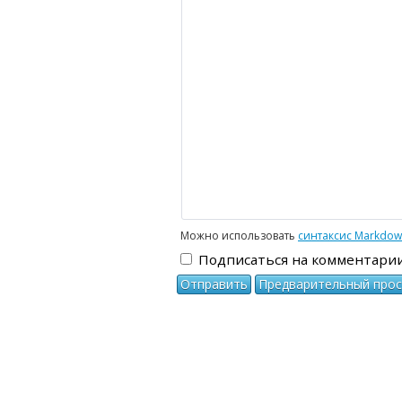
-
-
-
-
-
-
-
-
-
-
-
-
-
-
-
-
-
-
-
-
-
Можно использовать
синтаксис Markdo
Подписаться на комментари