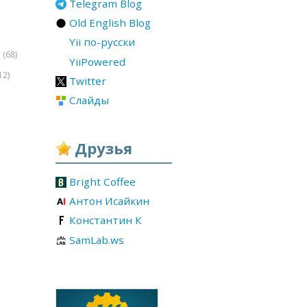
Telegram Blog
Old English Blog
Yii по-русски
(68)
r
YiiPowered
12)
Twitter
Слайды
Друзья
Bright Coffee
Антон Исайкин
Константин К
SamLab.ws