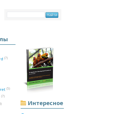
елы
(7)
ord
(5)
ret
(7)
d
Интересное
0)