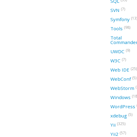
SQL
(7)
SVN
(13
Symfony
(98)
Tools
Total
Commande
(9)
UWDC
(7)
W3C
(25)
Web IDE
(5)
WebConf
WebStorm
(18
Windows
WordPress
(5)
xdebug
(325)
Yii
(57)
Yii2