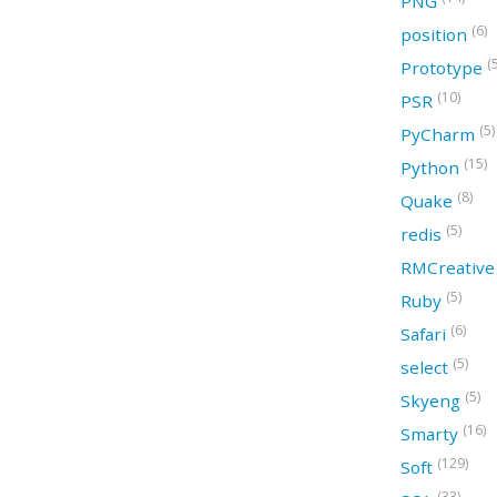
PNG
(6)
position
(
Prototype
(10)
PSR
(5)
PyCharm
(15)
Python
(8)
Quake
(5)
redis
RMCreativ
(5)
Ruby
(6)
Safari
(5)
select
(5)
Skyeng
(16)
Smarty
(129)
Soft
(33)