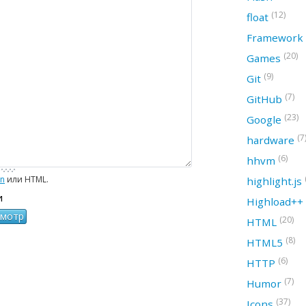
(12)
float
Framework
(20)
Games
(9)
Git
(7)
GitHub
(23)
Google
(7
hardware
(6)
hhvm
wn
или HTML.
highlight.js
и
Highload++
(20)
HTML
(8)
HTML5
(6)
HTTP
(7)
Humor
(37)
Icons