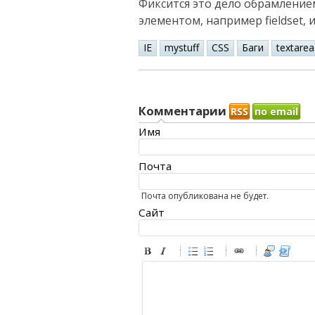
Фиксится это дело обрамление
элементом, например fieldset, и
IE
mystuff
CSS
Баги
textarea
Комментарии
RSS
по email
Имя
Почта
Почта опубликована не будет.
Сайт
-
-
-
-
-
-
-
-
-
-
-
-
-
-
-
-
-
-
-
-
-
-
-
-