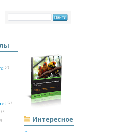
елы
(7)
ord
(5)
ret
(7)
d
Интересное
0)