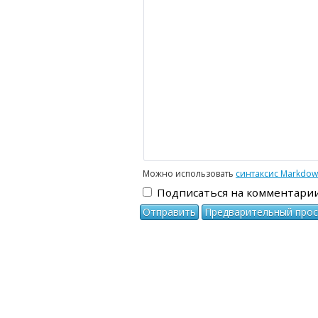
-
-
-
-
-
-
-
-
-
-
-
-
-
-
-
Можно использовать
синтаксис Markdo
Подписаться на комментари