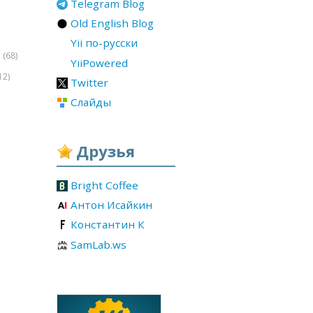
Telegram Blog
Old English Blog
Yii по-русски
(68)
r
YiiPowered
12)
Twitter
Слайды
Друзья
Bright Coffee
Антон Исайкин
Константин К
SamLab.ws