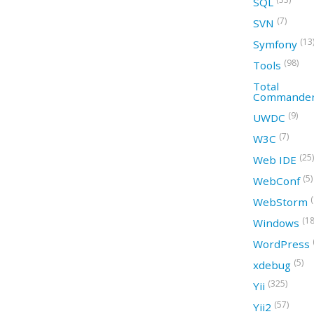
SQL
(7)
SVN
(13
Symfony
(98)
Tools
Total
Commande
(9)
UWDC
(7)
W3C
(25)
Web IDE
(5)
WebConf
WebStorm
(18
Windows
WordPress
(5)
xdebug
(325)
Yii
(57)
Yii2