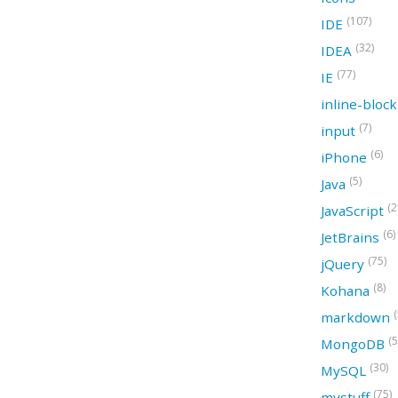
(107)
IDE
(32)
IDEA
(77)
IE
inline-bloc
(7)
input
(6)
iPhone
(5)
Java
(2
JavaScript
(6)
JetBrains
(75)
jQuery
(8)
Kohana
(
markdown
(5
MongoDB
(30)
MySQL
(75)
mystuff