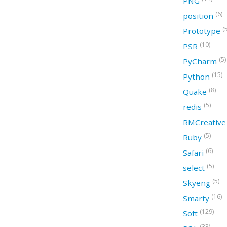
PNG
(6)
position
(
Prototype
(10)
PSR
(5)
PyCharm
(15)
Python
(8)
Quake
(5)
redis
RMCreativ
(5)
Ruby
(6)
Safari
(5)
select
(5)
Skyeng
(16)
Smarty
(129)
Soft
(33)