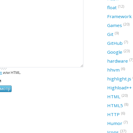
(12)
float
Framework
(20)
Games
(9)
Git
(7)
GitHub
(23)
Google
(7
hardware
(6)
hhvm
wn
или HTML.
highlight.js
и
Highload++
(20)
HTML
(8)
HTML5
(6)
HTTP
(7)
Humor
(37)
Icons