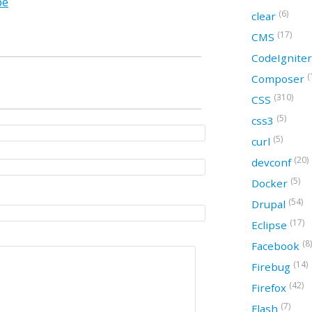
ре
(6)
clear
(17)
CMS
CodeIgnite
(
Composer
(310)
CSS
(5)
css3
(5)
curl
(20)
devconf
(5)
Docker
(54)
Drupal
(17)
Eclipse
(8)
Facebook
(14)
Firebug
(42)
Firefox
(7)
Flash