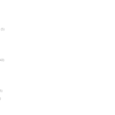
(5)
k
43)
5)
)