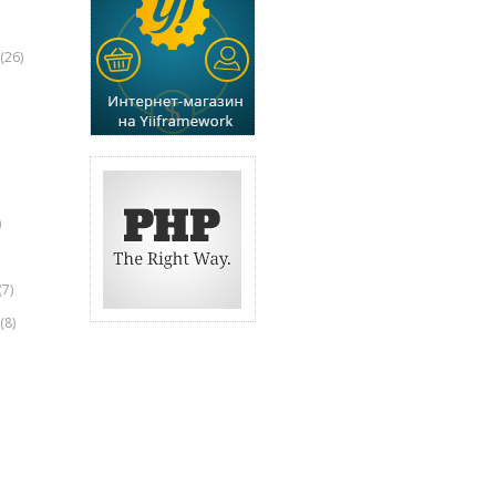
(26)
)
(7)
(8)