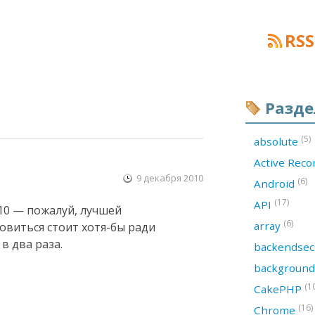
RSS
Разд
(5)
absolute
Active Rec
9 декабря 2010
(6)
Android
(17)
API
10 — пожалуй, лучшей
(6)
array
новиться стоит хотя-бы ради
в два раза.
backendsec
backgroun
(1
CakePHP
(16)
Chrome