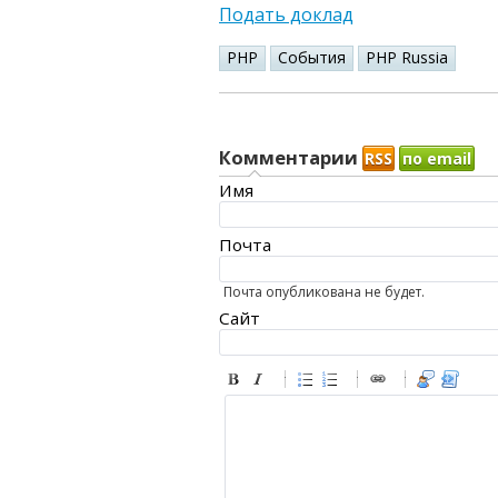
Подать доклад
PHP
События
PHP Russia
Комментарии
RSS
по email
Имя
Почта
Почта опубликована не будет.
Сайт
-
-
-
-
-
-
-
-
-
-
-
-
-
-
-
-
-
-
-
-
-
-
-
-
-
-
-
-
-
-