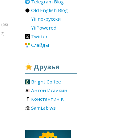
Telegram Blog
Old English Blog
Yii по-русски
(68)
r
YiiPowered
12)
Twitter
Слайды
Друзья
Bright Coffee
Антон Исайкин
Константин К
SamLab.ws