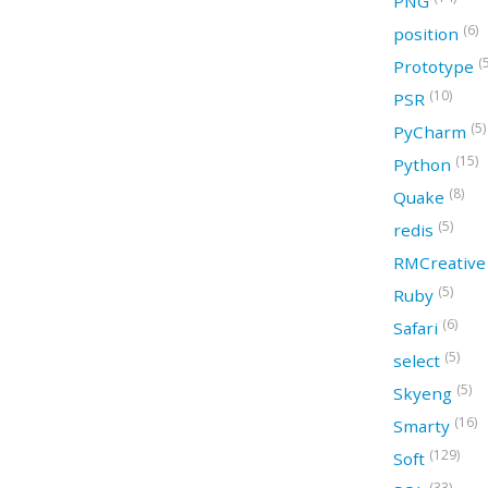
PNG
(6)
position
(
Prototype
(10)
PSR
(5)
PyCharm
(15)
Python
(8)
Quake
(5)
redis
RMCreativ
(5)
Ruby
(6)
Safari
(5)
select
(5)
Skyeng
(16)
Smarty
(129)
Soft
(33)