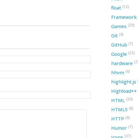
(12)
float
Framework
(20)
Games
(9)
Git
(7)
GitHub
(23)
Google
(7
hardware
(6)
hhvm
highlight.js
Highload++
(20)
HTML
(8)
HTML5
(6)
HTTP
(7)
Humor
(37)
Icons