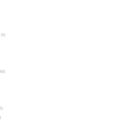
(5)
k
43)
5)
)