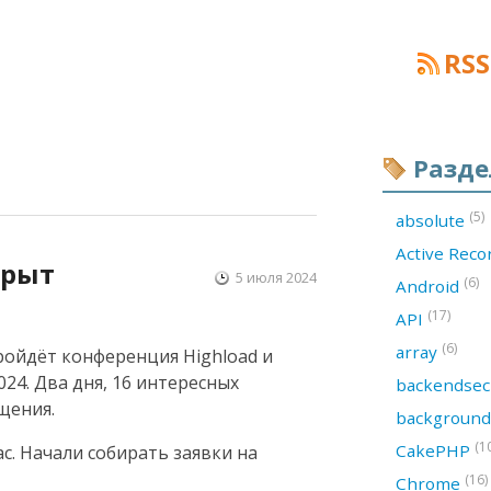
RSS
Разд
(5)
absolute
Active Rec
крыт
5 июля 2024
(6)
Android
(17)
API
(6)
array
пройдёт конференция Highload и
024. Два дня, 16 интересных
backendsec
щения.
backgroun
(1
CakePHP
с. Начали собирать заявки на
(16)
Chrome