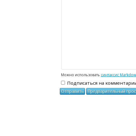
-
-
-
-
-
-
-
-
-
-
-
-
-
-
-
Можно использовать
синтаксис Markdo
Подписаться на комментари