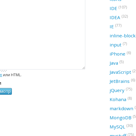
(107)
IDE
(32)
IDEA
(77)
IE
inline-bloc
(7)
input
(6)
iPhone
(5)
Java
(2
JavaScript
wn
или HTML.
(6)
JetBrains
и
(75)
jQuery
(8)
Kohana
(
markdown
(5
MongoDB
(30)
MySQL
(75)
mystuff