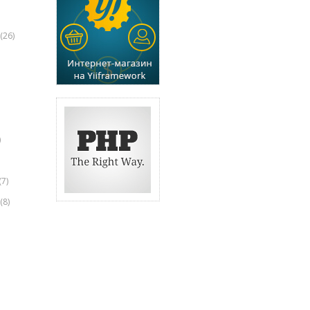
(26)
)
(7)
(8)