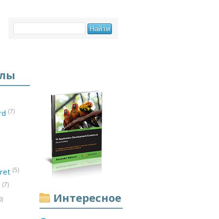
елы
(7)
ord
(5)
ret
(7)
d
Интересное
0)