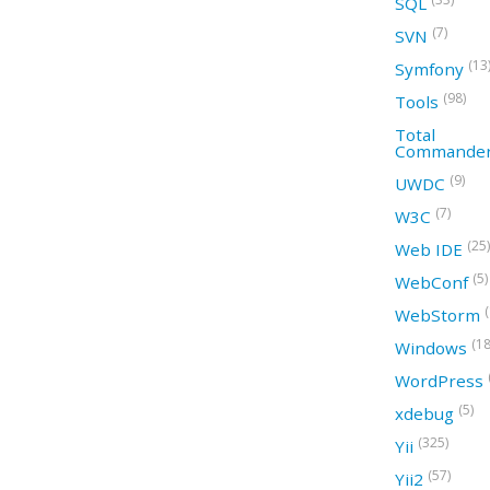
SQL
(7)
SVN
(13
Symfony
(98)
Tools
Total
Commande
(9)
UWDC
(7)
W3C
(25)
Web IDE
(5)
WebConf
WebStorm
(18
Windows
WordPress
(5)
xdebug
(325)
Yii
(57)
Yii2