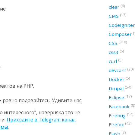
(6)
clear
ие.
(17)
CMS
CodeIgnite
(
Composer
(310)
CSS
(5)
css3
(5)
curl
.
(20)
devconf
(5)
Docker
ектов на PHP.
(54)
Drupal
(17)
Eclipse
ё-равно подавайтесь. Удивите нас.
(8)
Facebook
о интересного", наверняка это не
(14)
Firebug
ли.
Приходите в Telegram канал
(42)
Firefox
емы
.
(7)
Flash