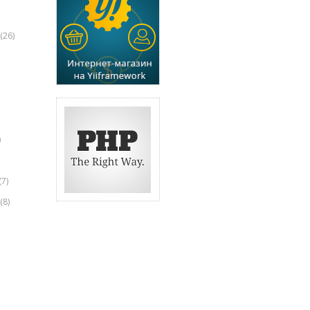
(26)
)
(7)
(8)