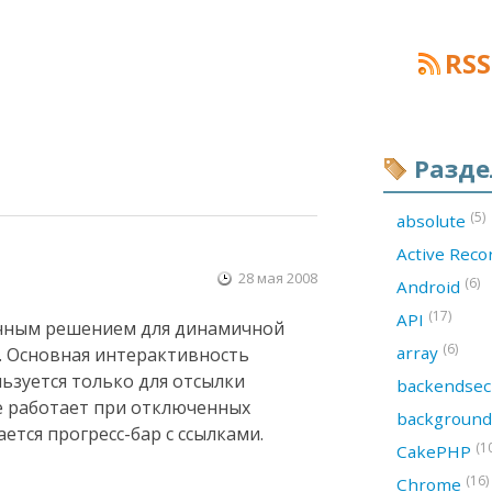
RSS
Разд
(5)
absolute
Active Rec
28 мая 2008
(6)
Android
(17)
API
чным решением для динамичной
(6)
array
. Основная интерактивность
ользуется только для отсылки
backendsec
сё работает при отключенных
backgroun
ется прогресс-бар с ссылками.
(1
CakePHP
(16)
Chrome