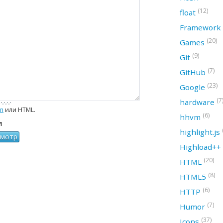
(12)
float
Framework
(20)
Games
(9)
Git
(7)
GitHub
(23)
Google
(7
hardware
wn
или HTML.
(6)
hhvm
и
highlight.js
Highload++
(20)
HTML
(8)
HTML5
(6)
HTTP
(7)
Humor
(37)
Icons