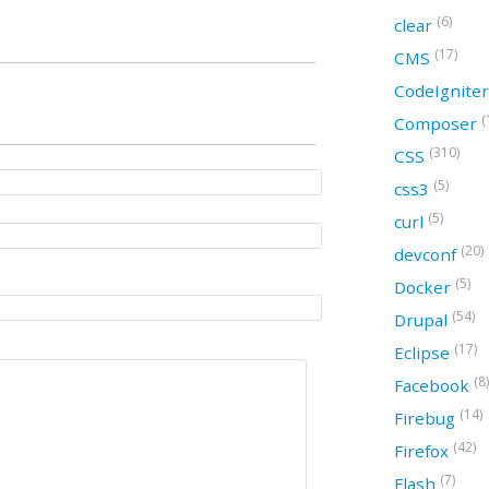
(6)
clear
(17)
CMS
CodeIgnite
(
Composer
(310)
CSS
(5)
css3
(5)
curl
(20)
devconf
(5)
Docker
(54)
Drupal
(17)
Eclipse
(8)
Facebook
(14)
Firebug
(42)
Firefox
(7)
Flash