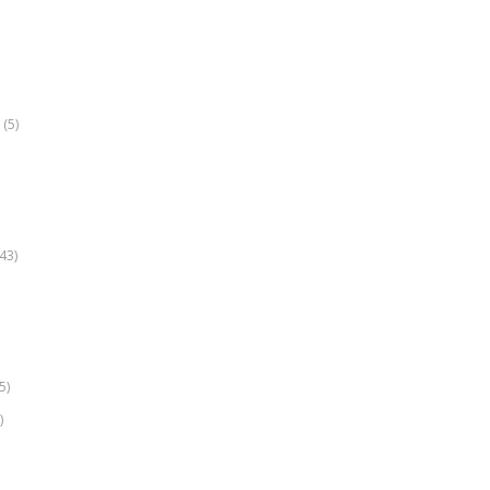
(5)
k
43)
5)
)