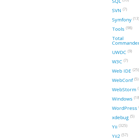
SQL
(7)
SVN
(13
Symfony
(98)
Tools
Total
Commande
(9)
UWDC
(7)
W3C
(25)
Web IDE
(5)
WebConf
WebStorm
(18
Windows
WordPress
(5)
xdebug
(325)
Yii
(57)
Yii2