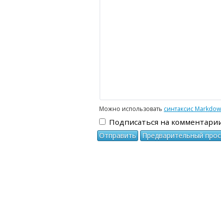
-
-
-
-
-
-
-
-
-
Можно использовать
синтаксис Markdo
Подписаться на комментари