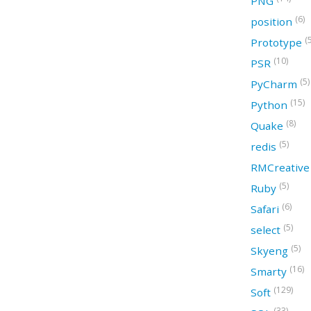
PNG
(6)
position
(
Prototype
(10)
PSR
(5)
PyCharm
(15)
Python
(8)
Quake
(5)
redis
RMCreativ
(5)
Ruby
(6)
Safari
(5)
select
(5)
Skyeng
(16)
Smarty
(129)
Soft
(33)