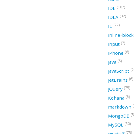
(107)
IDE
(32)
IDEA
(77)
IE
inline-bloc
(7)
input
(6)
iPhone
(5)
Java
(2
JavaScript
(6)
JetBrains
(75)
jQuery
(8)
Kohana
(
markdown
(5
MongoDB
(30)
MySQL
(75)
mystuff