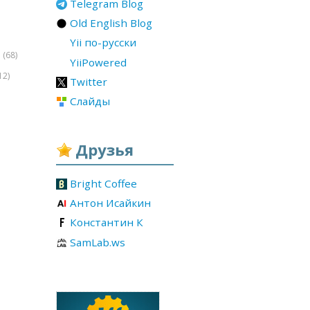
Telegram Blog
Old English Blog
Yii по-русски
(68)
r
YiiPowered
12)
Twitter
Слайды
Друзья
Bright Coffee
Антон Исайкин
Константин К
SamLab.ws