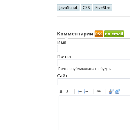
JavaScript
CSS
FiveStar
Комментарии
RSS
по email
Имя
Почта
Почта опубликована не будет.
Сайт
-
-
-
-
-
-
-
-
-
-
-
-
-
-
-
-
-
-
-
-
-
-
-
-
-
-
-
-
-
-
-
-
-
-
-
-