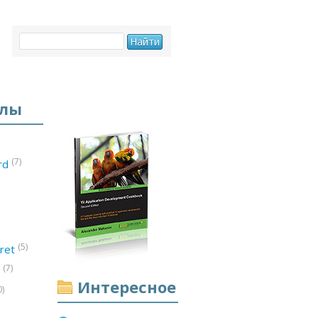
елы
(7)
ord
(5)
ret
(7)
d
Интересное
0)