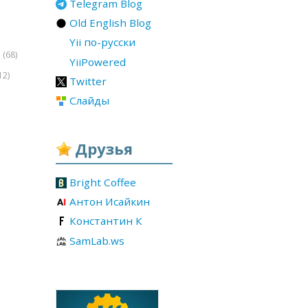
Telegram Blog
Old English Blog
Yii по-русски
(68)
r
YiiPowered
12)
Twitter
Слайды
Друзья
Bright Coffee
Антон Исайкин
Константин К
SamLab.ws