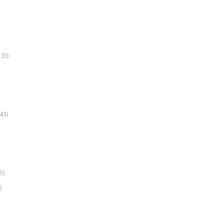
(5)
k
43)
5)
)