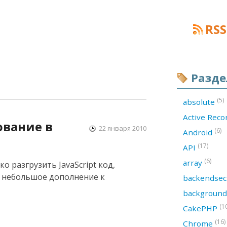
RSS
Разд
(5)
absolute
Active Rec
ование в
22 января 2010
(6)
Android
(17)
API
(6)
array
о разгрузить JavaScript код,
о небольшое дополнение к
backendsec
backgroun
(1
CakePHP
(16)
Chrome