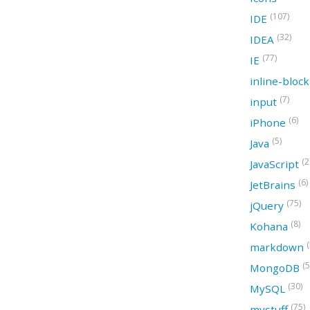
(107)
IDE
(32)
IDEA
(77)
IE
inline-bloc
(7)
input
(6)
iPhone
(5)
Java
(2
JavaScript
(6)
JetBrains
(75)
jQuery
(8)
Kohana
(
markdown
(5
MongoDB
(30)
MySQL
(75)
mystuff