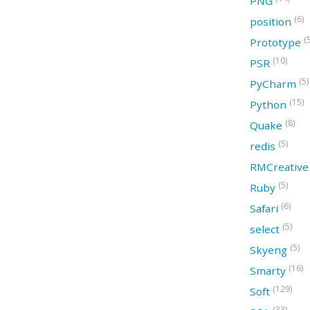
PNG
(6)
position
(
Prototype
(10)
PSR
(5)
PyCharm
(15)
Python
(8)
Quake
(5)
redis
RMCreativ
(5)
Ruby
(6)
Safari
(5)
select
(5)
Skyeng
(16)
Smarty
(129)
Soft
(33)