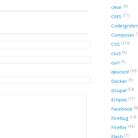
(6)
clear
(17)
CMS
CodeIgnite
(
Composer
(310)
CSS
(5)
css3
(5)
curl
(20)
devconf
(5)
Docker
(54)
Drupal
(17)
Eclipse
(8)
Facebook
(14)
Firebug
(42)
Firefox
(7)
Flash