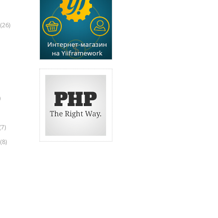
(26)
)
(7)
(8)