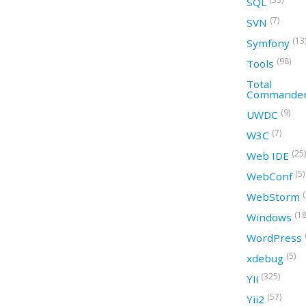
SQL
(7)
SVN
(13
Symfony
(98)
Tools
Total
Commande
(9)
UWDC
(7)
W3C
(25)
Web IDE
(5)
WebConf
WebStorm
(18
Windows
WordPress
(5)
xdebug
(325)
Yii
(57)
Yii2