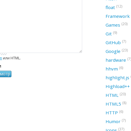
(12)
float
Framework
(20)
Games
(9)
Git
(7)
GitHub
(23)
Google
wn
или HTML.
(7
hardware
и
(6)
hhvm
highlight.js
Highload++
(20)
HTML
(8)
HTML5
(6)
HTTP
(7)
Humor
(37)
Icons