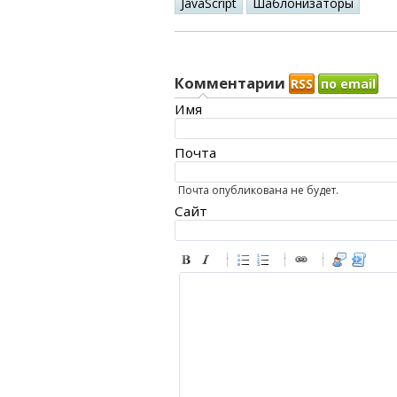
JavaScript
Шаблонизаторы
Комментарии
RSS
по email
Имя
Почта
Почта опубликована не будет.
Сайт
-
-
-
-
-
-
-
-
-
-
-
-
-
-
-
-
-
-
-
-
-
-
-
-
-
-
-
-
-
-
-
-
-
-
-
-
-
-
-
-
-
-