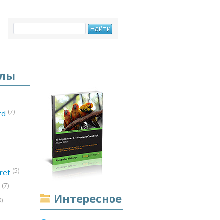
елы
(7)
ord
(5)
ret
(7)
d
Интересное
0)