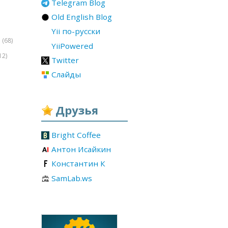
Telegram Blog
Old English Blog
Yii по-русски
(68)
r
YiiPowered
12)
Twitter
Слайды
Друзья
Bright Coffee
Антон Исайкин
Константин К
SamLab.ws