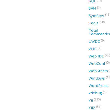
SQL
(7)
SVN
(13
Symfony
(98)
Tools
Total
Commande
(9)
UWDC
(7)
W3C
(25)
Web IDE
(5)
WebConf
WebStorm
(18
Windows
WordPress
(5)
xdebug
(325)
Yii
(57)
Yii2