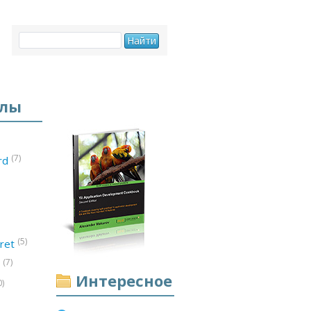
елы
(7)
ord
(5)
ret
(7)
d
Интересное
0)