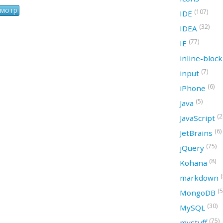
(107)
IDE
(32)
IDEA
(77)
IE
inline-bloc
(7)
input
(6)
iPhone
(5)
Java
(2
JavaScript
(6)
JetBrains
(75)
jQuery
(8)
Kohana
(
markdown
(5
MongoDB
(30)
MySQL
(75)
mystuff