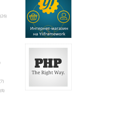
(26)
)
(7)
(8)