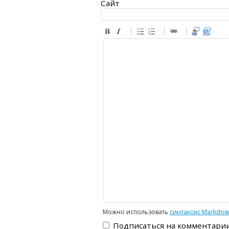
Сайт
-
-
-
-
-
-
-
-
-
-
-
-
-
-
-
-
-
-
-
-
-
-
-
-
-
-
-
-
-
-
-
-
-
-
-
-
-
-
-
-
-
-
-
-
-
Можно использовать
синтаксис Markdo
Подписаться на комментари