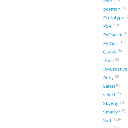
PNG
(6)
position
(
Prototype
(10)
PSR
(5)
PyCharm
(15)
Python
(8)
Quake
(5)
redis
RMCreativ
(5)
Ruby
(6)
Safari
(5)
select
(5)
Skyeng
(16)
Smarty
(129)
Soft
(33)