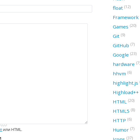
(12)
float
Framework
(20)
Games
(9)
Git
(7)
GitHub
(23)
Google
(7
hardware
(6)
hhvm
highlight.js
Highload++
(20)
HTML
(8)
HTML5
(6)
HTTP
(7)
Humor
wn
или HTML.
и
(37)
Icons