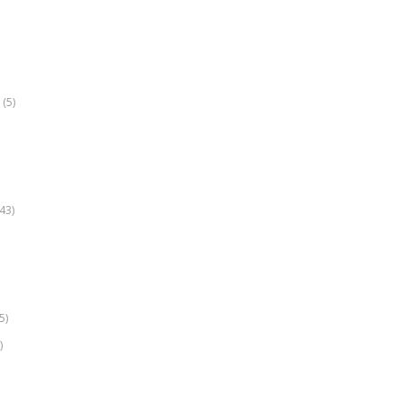
(5)
k
43)
5)
)