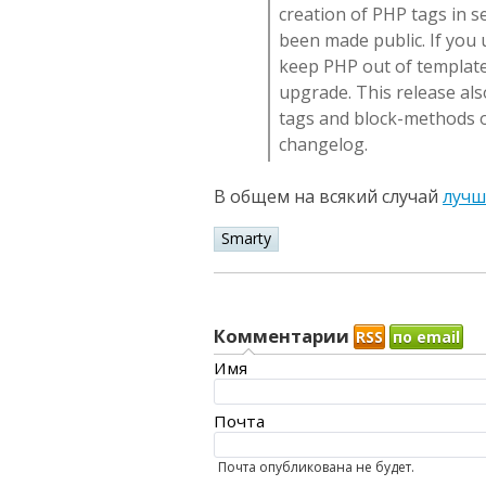
creation of PHP tags in 
been made public. If you 
keep PHP out of template
upgrade. This release al
tags and block-methods of
changelog.
В общем на всякий случай
лучш
Smarty
Комментарии
RSS
по email
Имя
Почта
Почта опубликована не будет.