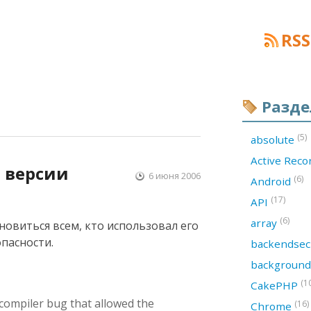
RSS
Разд
(5)
absolute
Active Rec
о версии
6 июня 2006
(6)
Android
(17)
API
(6)
array
овиться всем, кто использовал его
пасности.
backendsec
backgroun
(1
CakePHP
 compiler bug that allowed the
(16)
Chrome