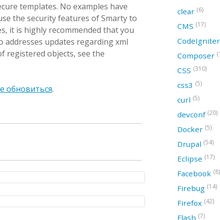
secure templates. No examples have
(6)
clear
use the security features of Smarty to
(17)
CMS
s, it is highly recommended that you
CodeIgnite
so addresses updates regarding xml
 registered objects, see the
(
Composer
(310)
CSS
(5)
css3
е обновиться
.
(5)
curl
(20)
devconf
(5)
Docker
(54)
Drupal
(17)
Eclipse
(8)
Facebook
(14)
Firebug
(42)
Firefox
(7)
Flash