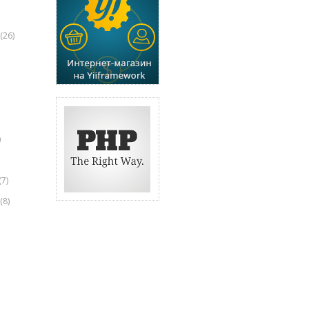
(26)
)
(7)
(8)