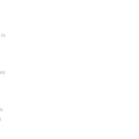
(5)
k
43)
5)
)