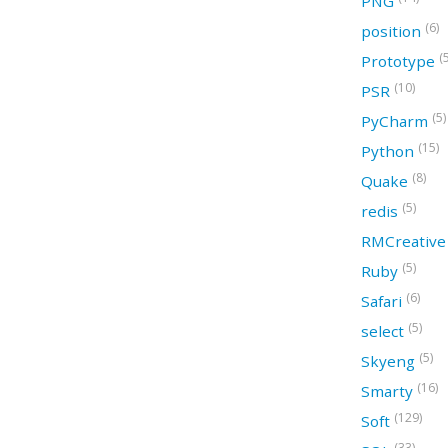
PNG
(6)
position
(
Prototype
(10)
PSR
(5)
PyCharm
(15)
Python
(8)
Quake
(5)
redis
RMCreativ
(5)
Ruby
(6)
Safari
(5)
select
(5)
Skyeng
(16)
Smarty
(129)
Soft
(33)