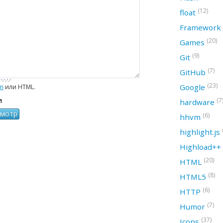
(12)
float
Framework
(20)
Games
(9)
Git
(7)
GitHub
(23)
Google
wn
или HTML.
и
(7
hardware
(6)
hhvm
highlight.js
Highload++
(20)
HTML
(8)
HTML5
(6)
HTTP
(7)
Humor
(37)
Icons