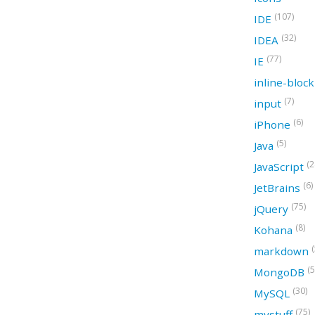
(107)
IDE
(32)
IDEA
(77)
IE
inline-bloc
(7)
input
(6)
iPhone
(5)
Java
(2
JavaScript
(6)
JetBrains
(75)
jQuery
(8)
Kohana
(
markdown
(5
MongoDB
(30)
MySQL
(75)
mystuff