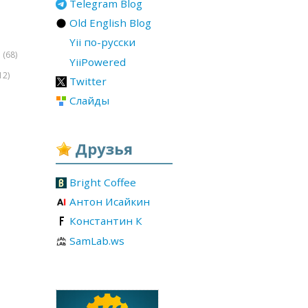
Telegram Blog
Old English Blog
Yii по-русски
(68)
r
YiiPowered
12)
Twitter
Слайды
Друзья
Bright Coffee
Антон Исайкин
Константин К
SamLab.ws