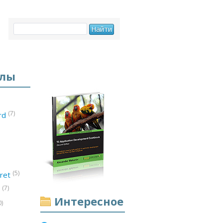
елы
(7)
ord
(5)
ret
(7)
d
Интересное
0)