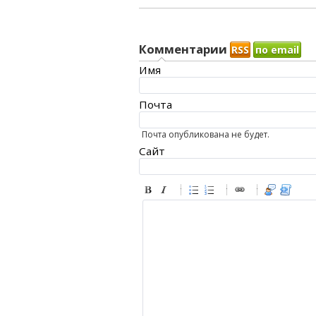
Комментарии
RSS
по email
Имя
Почта
Почта опубликована не будет.
Сайт
-
-
-
-
-
-
-
-
-
-
-
-
-
-
-
-
-
-
-
-
-
-
-
-
-
-
-
-
-
-
-
-
-
-
-
-
-
-
-
-
-
-
-
-
-