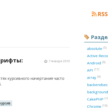
RSS
Разд
(5)
absolute
Active Rec
шрифты:
7 января 2010
(6)
Android
ы
(17)
API
(6)
array
тях курсивного начертания часто
.
backendsec
backgroun
(1
CakePHP
курсив
(16)
Chrome