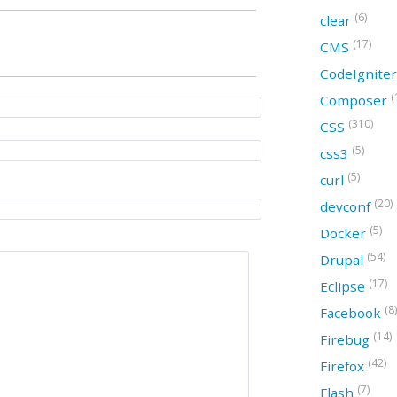
(6)
clear
(17)
CMS
CodeIgnite
(
Composer
(310)
CSS
(5)
css3
(5)
curl
(20)
devconf
(5)
Docker
(54)
Drupal
(17)
Eclipse
(8)
Facebook
(14)
Firebug
(42)
Firefox
(7)
Flash