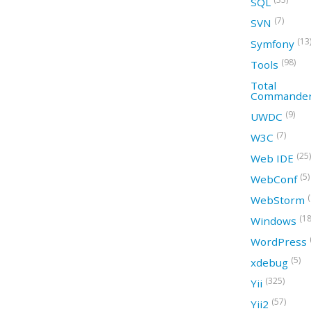
SQL
(7)
SVN
(13
Symfony
(98)
Tools
Total
Commande
(9)
UWDC
(7)
W3C
(25)
Web IDE
(5)
WebConf
WebStorm
(18
Windows
WordPress
(5)
xdebug
(325)
Yii
(57)
Yii2