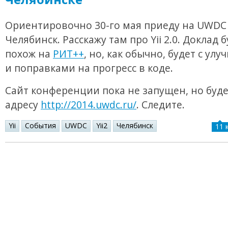
Ориентировочно 30-го мая приеду на UWDC
Челябинск. Расскажу там про Yii 2.0. Доклад 
похож на
РИТ++
, но, как обычно, будет с ул
и поправками на прогресс в коде.
Сайт конференции пока не запущен, но буде
адресу
http://2014.uwdc.ru/
. Следите.
Yii
События
UWDC
Yii2
Челябинск
11 