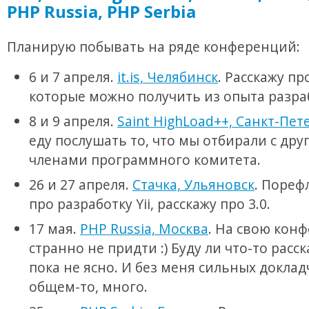
PHP Russia, PHP Serbia
Планирую побывать на ряде конференций:
6 и 7 апреля.
it.is, Челябинск
. Расскажу пр
которые можно получить из опыта разраб
8 и 9 апреля.
Saint HighLoad++, Санкт-Пет
еду послушать то, что мы отбирали с др
членами программного комитета.
26 и 27 апреля.
Стачка, Ульяновск
. Пореф
про разработку Yii, расскажу про 3.0.
17 мая.
PHP Russia, Москва
. На свою кон
странно не придти :) Буду ли что-то расс
пока не ясно. И без меня сильных доклад
общем-то, много.