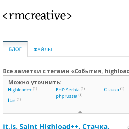
<rmcreative>
БЛОГ
ФАЙЛЫ
Все заметки с тегами «События, highload,
Можно уточнить:
(1)
(1)
(1)
H
ighload++
P
HP Serbia
С
тачка
(1)
phprussia
(1)
i
t.is
it.is, Saint Highload++, Стачка,