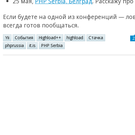
25 мая,
PHP Serbia, Белград
. Расскажу про Y
Если будете на одной из конференций — лов
всегда готов пообщаться.
Yii
События
Highload++
highload
Стачка
2
phprussia
it.is
PHP Serbia