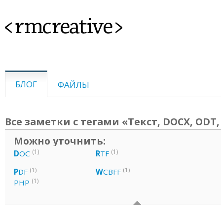
<rmcreative>
БЛОГ
ФАЙЛЫ
Все заметки с тегами «Текст, DOCX, ODT,
Можно уточнить:
(1)
(1)
D
OC
R
TF
(1)
(1)
P
DF
W
CBFF
(1)
PHP