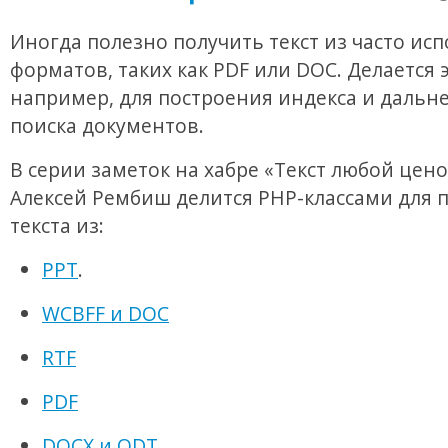
Иногда полезно получить текст из часто ис
форматов, таких как PDF или DOC. Делается э
например, для построения индекса и дальн
поиска документов.
В серии заметок на хабре «Текст любой цено
Алексей Рембиш делится PHP-классами для 
текста из:
PPT
.
WCBFF и DOC
RTF
PDF
DOCX и ODT