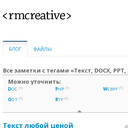
<rmcreative>
БЛОГ
ФАЙЛЫ
Все заметки с тегами «Текст, DOCX, PPT,
Можно уточнить:
(1)
(1)
(1)
D
OC
P
HP
W
CBFF
(1)
(1)
O
DT
R
TF
Текст любой ценой