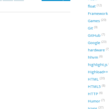
(12)
float
Framework
(20)
Games
(9)
Git
(7)
GitHub
(23)
Google
(7
hardware
(6)
hhvm
highlight.js
Highload++
(20)
HTML
(8)
HTML5
(6)
HTTP
(7)
Humor
(37)
Icons