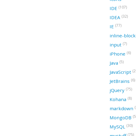
(107)
IDE
(32)
IDEA
(77)
IE
inline-bloc
(7)
input
(6)
iPhone
(5)
Java
(2
JavaScript
(6)
JetBrains
(75)
jQuery
(8)
Kohana
(
markdown
(5
MongoDB
(30)
MySQL
(75)
mystuff