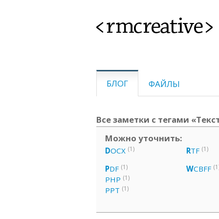
<rmcreative>
БЛОГ
ФАЙЛЫ
Все заметки с тегами «Текс
Можно уточнить:
(1)
(1)
D
OCX
R
TF
(1)
(1
P
DF
W
CBFF
(1)
PHP
(1)
PPT