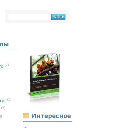
елы
(7)
ord
(5)
ret
(7)
d
Интересное
0)