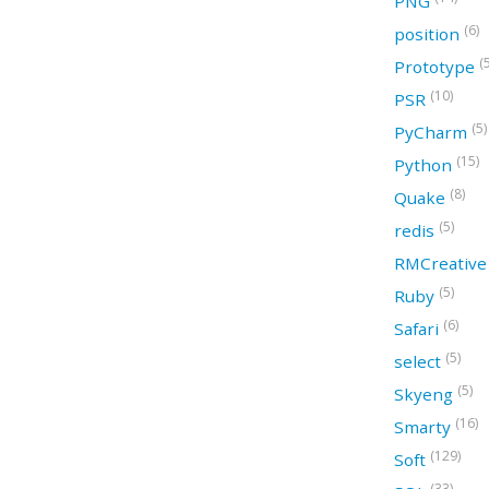
PNG
(6)
position
(
Prototype
(10)
PSR
(5)
PyCharm
(15)
Python
(8)
Quake
(5)
redis
RMCreativ
(5)
Ruby
(6)
Safari
(5)
select
(5)
Skyeng
(16)
Smarty
(129)
Soft
(33)