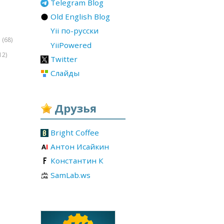
Telegram Blog
Old English Blog
Yii по-русски
(68)
r
YiiPowered
12)
Twitter
Слайды
Друзья
Bright Coffee
Антон Исайкин
Константин К
SamLab.ws