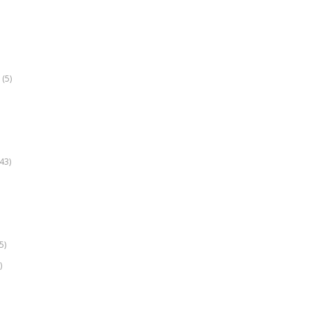
(5)
k
43)
5)
)