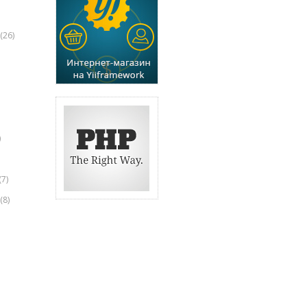
(26)
)
(7)
(8)