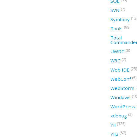
SQL
(7)
SVN
(13
Symfony
(98)
Tools
Total
Commande
(9)
UWDC
(7)
W3C
(25)
Web IDE
(5)
WebConf
WebStorm
(18
Windows
WordPress
(5)
xdebug
(325)
Yii
(57)
Yii2