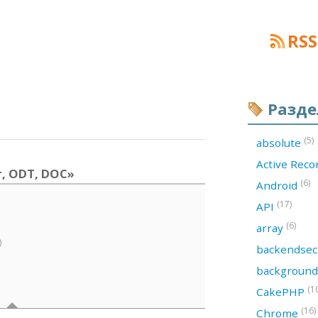
RSS
Разд
(5)
absolute
Active Rec
т, ODT, DOC»
(6)
Android
(17)
API
(6)
array
)
backendsec
backgroun
(1
CakePHP
(16)
Chrome