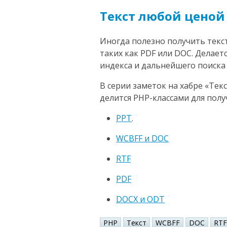
Текст любой ценой
Иногда полезно получить текс
таких как PDF или DOC. Делает
индекса и дальнейшего поиска
В серии заметок на хабре «Тек
делится PHP-классами для получ
PPT
.
WCBFF и DOC
RTF
PDF
DOCX и ODT
PHP
Текст
WCBFF
DOC
RTF