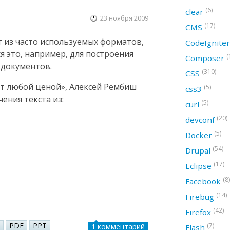
(6)
clear
23 ноября 2009
(17)
CMS
т из часто используемых форматов,
CodeIgnite
ся это, например, для построения
(
Composer
 документов.
(310)
CSS
ст любой ценой», Алексей Рембиш
(5)
css3
ения текста из:
(5)
curl
(20)
devconf
(5)
Docker
(54)
Drupal
(17)
Eclipse
(8)
Facebook
(14)
Firebug
(42)
Firefox
PDF
PPT
(7)
1 комментарий
Flash