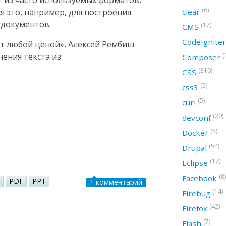
т из часто используемых форматов,
(6)
clear
ся это, например, для построения
 документов.
(17)
CMS
CodeIgnite
ст любой ценой», Алексей Рембиш
(
ения текста из:
Composer
(310)
CSS
(5)
css3
(5)
curl
(20)
devconf
(5)
Docker
(54)
Drupal
(17)
Eclipse
(8)
Facebook
PDF
PPT
1 комментарий
(14)
Firebug
(42)
Firefox
(7)
Flash