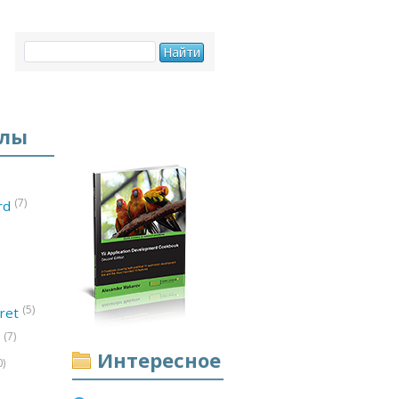
елы
(7)
ord
(5)
ret
(7)
d
Интересное
0)