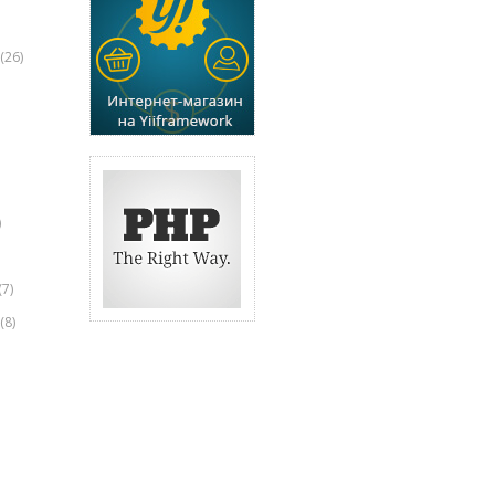
(26)
)
(7)
(8)