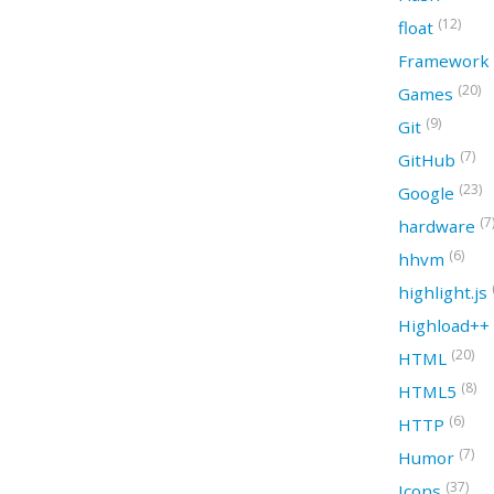
(12)
float
Framework
(20)
Games
(9)
Git
(7)
GitHub
(23)
Google
(7
hardware
(6)
hhvm
highlight.js
Highload++
(20)
HTML
(8)
HTML5
(6)
HTTP
(7)
Humor
(37)
Icons