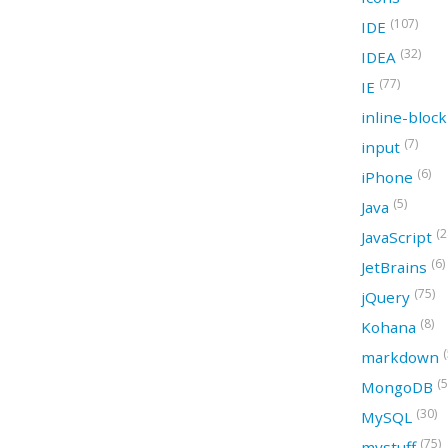
(107)
IDE
(32)
IDEA
(77)
IE
inline-bloc
(7)
input
(6)
iPhone
(5)
Java
(2
JavaScript
(6)
JetBrains
(75)
jQuery
(8)
Kohana
(
markdown
(5
MongoDB
(30)
MySQL
(75)
mystuff