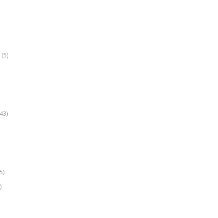
(5)
k
43)
5)
)