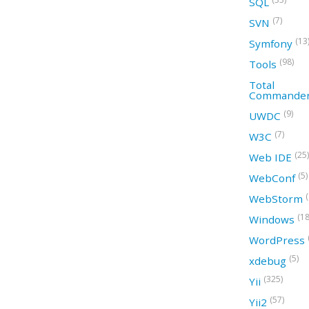
SQL
(7)
SVN
(13
Symfony
(98)
Tools
Total
Commande
(9)
UWDC
(7)
W3C
(25)
Web IDE
(5)
WebConf
WebStorm
(18
Windows
WordPress
(5)
xdebug
(325)
Yii
(57)
Yii2