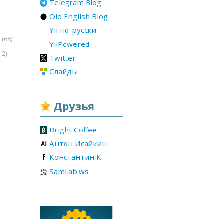
Telegram Blog
Old English Blog
Yii по-русски
(68)
r
YiiPowered
12)
Twitter
Слайды
Друзья
Bright Coffee
Антон Исайкин
Константин К
SamLab.ws