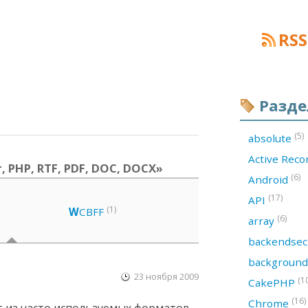
RSS
Разд
(5)
absolute
Active Rec
, PHP, RTF, PDF, DOC, DOCX»
(6)
Android
(17)
API
(1)
W
CBFF
(6)
array
backendsec
backgroun
23 ноября 2009
(1
CakePHP
(16)
Chrome