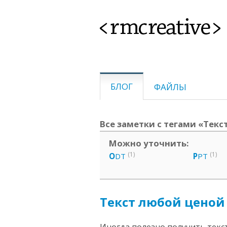
<rmcreative>
БЛОГ
ФАЙЛЫ
Все заметки с тегами «Текст
Можно уточнить:
(1)
(1)
O
DT
P
PT
Текст любой ценой