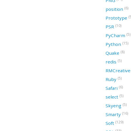
PNG
(6)
position
(
Prototype
(10)
PSR
(5)
PyCharm
(15)
Python
(8)
Quake
(5)
redis
RMCreativ
(5)
Ruby
(6)
Safari
(5)
select
(5)
Skyeng
(16)
Smarty
(129)
Soft
(33)