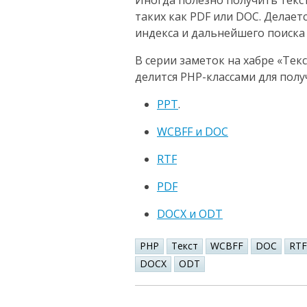
Иногда полезно получить текс
таких как PDF или DOC. Делает
индекса и дальнейшего поиска
В серии заметок на хабре «Тек
делится PHP-классами для получ
PPT
.
WCBFF и DOC
RTF
PDF
DOCX и ODT
PHP
Текст
WCBFF
DOC
RTF
DOCX
ODT