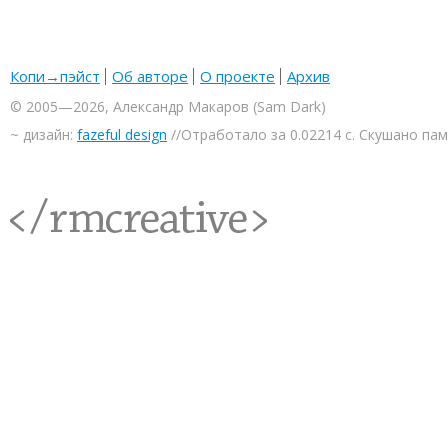
Копи→пэйст
Об авторе
О проекте
Архив
© 2005—2026, Александр Макаров (Sam Dark)
~ дизайн:
fazeful design
//Отработало за 0.02214 с. Скушано па
<rmcreative/>