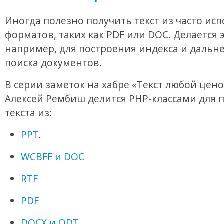
Иногда полезно получить текст из часто ис
форматов, таких как PDF или DOC. Делается э
например, для построения индекса и дальн
поиска документов.
В серии заметок на хабре «Текст любой цено
Алексей Рембиш делится PHP-классами для 
текста из:
PPT
.
WCBFF и DOC
RTF
PDF
DOCX и ODT