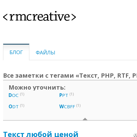
<rmcreative>
БЛОГ
ФАЙЛЫ
Все заметки с тегами «Текст, PHP, RTF, 
Можно уточнить:
(1)
(1)
D
OC
P
PT
(1)
(1)
O
DT
W
CBFF
Текст любой ценой