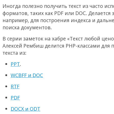
Иногда полезно получить текст из часто ис
форматов, таких как PDF или DOC. Делается э
например, для построения индекса и дальн
поиска документов.
В серии заметок на хабре «Текст любой цено
Алексей Рембиш делится PHP-классами для 
текста из:
PPT
.
WCBFF и DOC
RTF
PDF
DOCX и ODT