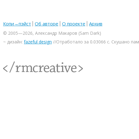
Копи→пэйст
Об авторе
О проекте
Архив
© 2005—2026, Александр Макаров (Sam Dark)
~ дизайн:
fazeful design
//Отработало за 0.03066 с. Скушано па
<rmcreative/>