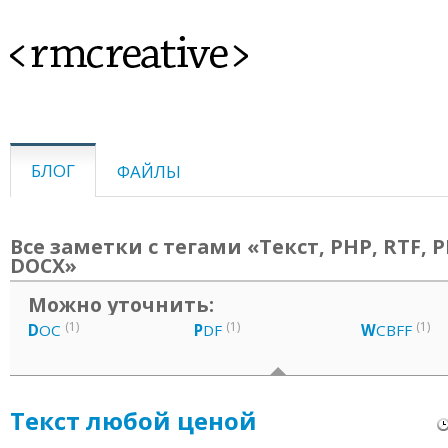
<rmcreative>
БЛОГ
ФАЙЛЫ
Все заметки с тегами «Текст, PHP, RTF, P
DOCX»
Можно уточнить:
(1)
(1)
(1)
D
OC
P
DF
W
CBFF
Текст любой ценой