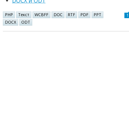
DOCX и ODT
PHP
Текст
WCBFF
DOC
RTF
PDF
PPT
1
DOCX
ODT