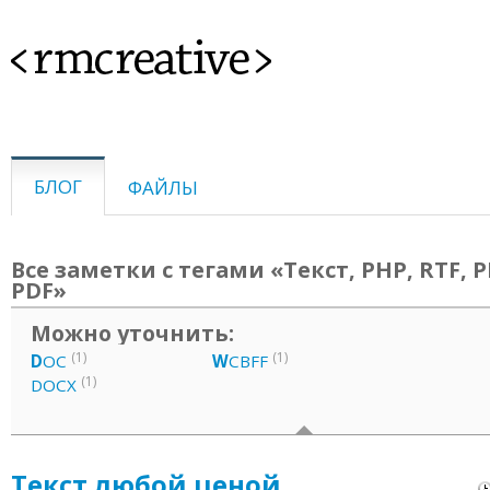
<rmcreative>
БЛОГ
ФАЙЛЫ
Все заметки с тегами «Текст, PHP, RTF, P
PDF»
Можно уточнить:
(1)
(1)
D
OC
W
CBFF
(1)
DOCX
Текст любой ценой