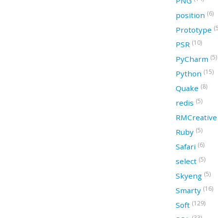
PNG
(6)
position
(
Prototype
(10)
PSR
(5)
PyCharm
(15)
Python
(8)
Quake
(5)
redis
RMCreativ
(5)
Ruby
(6)
Safari
(5)
select
(5)
Skyeng
(16)
Smarty
(129)
Soft
(33)