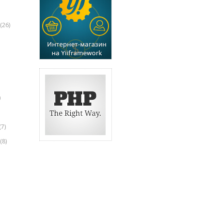
(26)
)
(7)
(8)