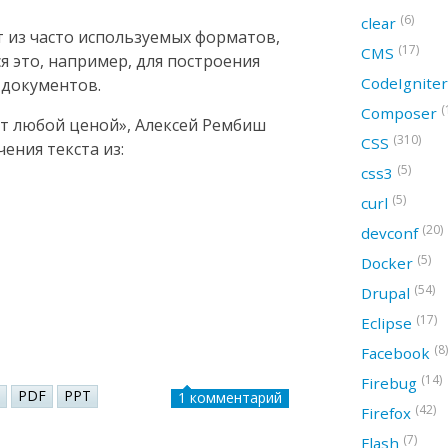
(6)
clear
т из часто используемых форматов,
(17)
CMS
ся это, например, для построения
CodeIgnite
 документов.
(
Composer
ст любой ценой», Алексей Рембиш
(310)
CSS
ения текста из:
(5)
css3
(5)
curl
(20)
devconf
(5)
Docker
(54)
Drupal
(17)
Eclipse
(8)
Facebook
(14)
Firebug
PDF
PPT
1 комментарий
(42)
Firefox
(7)
Flash