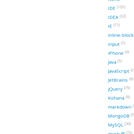
(107)
IDE
(32)
IDEA
(77)
IE
inline-bloc
(7)
input
(6)
iPhone
(5)
Java
(2
JavaScript
(6)
JetBrains
(75)
jQuery
(8)
Kohana
(
markdown
(5
MongoDB
(30)
MySQL
(75)
mystuff