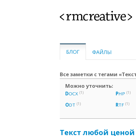
<rmcreative>
БЛОГ
ФАЙЛЫ
Все заметки с тегами «Текст
Можно уточнить:
(1)
(1)
D
OCX
P
HP
(1)
(1)
O
DT
R
TF
Текст любой ценой