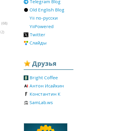
Telegram Blog
Old English Blog
Yii по-русски
(68)
r
YiiPowered
12)
Twitter
Слайды
Друзья
Bright Coffee
Антон Исайкин
Константин К
SamLab.ws