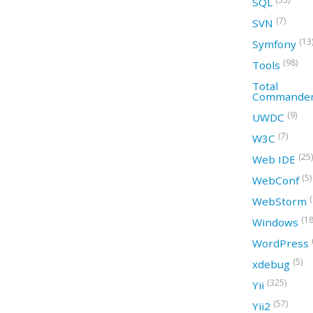
SQL
(7)
SVN
(13
Symfony
(98)
Tools
Total
Commande
(9)
UWDC
(7)
W3C
(25)
Web IDE
(5)
WebConf
WebStorm
(18
Windows
WordPress
(5)
xdebug
(325)
Yii
(57)
Yii2