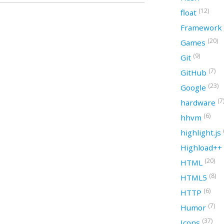
(12)
float
Framework
(20)
Games
(9)
Git
(7)
GitHub
(23)
Google
(7
hardware
(6)
hhvm
highlight.js
Highload++
(20)
HTML
(8)
HTML5
(6)
HTTP
(7)
Humor
(37)
Icons