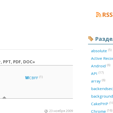
RSS
Разд
(5)
absolute
Active Rec
, PPT, PDF, DOC»
(6)
Android
(17)
API
(1)
W
CBFF
(6)
array
backendsec
backgroun
(1
CakePHP
(16)
23 ноября 2009
Chrome