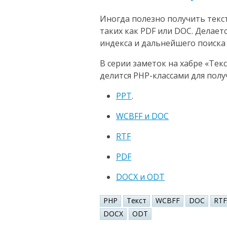
Иногда полезно получить текс
таких как PDF или DOC. Делает
индекса и дальнейшего поиска
В серии заметок на хабре «Тек
делится PHP-классами для получ
PPT
.
WCBFF и DOC
RTF
PDF
DOCX и ODT
PHP
Текст
WCBFF
DOC
RTF
DOCX
ODT