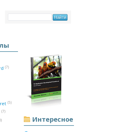
елы
(7)
ord
(5)
ret
(7)
d
Интересное
0)