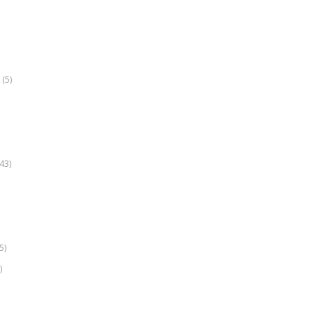
(5)
k
43)
5)
)