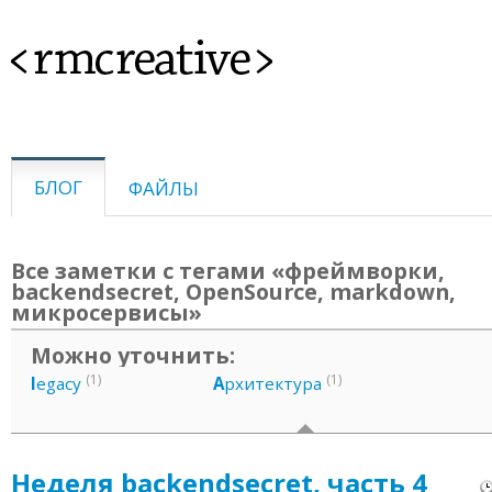
<rmcreative>
БЛОГ
ФАЙЛЫ
Все заметки с тегами «фреймворки,
backendsecret, OpenSource, markdown,
микросервисы»
Можно уточнить:
(1)
(1)
l
egacy
А
рхитектура
Неделя backendsecret, часть 4