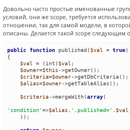
Довольно часто простые именованные гру
условий, они же scope, требуется использова
отношении, так для самой модели, в которо
описаны. Делается такой scope следующим 
public
function
published
(
$val
 = 
true
)
{
$val
 = 
(
int
)
$val
;

$owner
=
$this
->
getOwner
(
)
;

$criteria
=
$owner
->
getDbCriteria
(
)
;

$alias
=
$owner
->
getTableAlias
(
)
;

$criteria
->
mergeWith
(
array
(
'
condition
'
=>
$alias
.
'
.published=
'
.
$val
)
)
;
