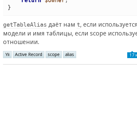
return
$owner
}
даёт нам
, если используетс
getTableAlias
t
модели и имя таблицы, если scope используе
отношении.
Yii
Active Record
scope
alias
17 