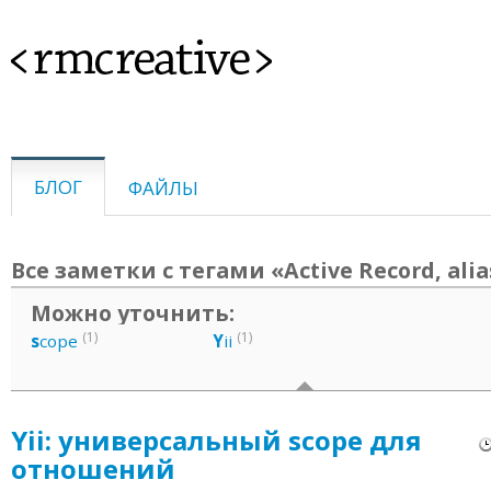
<rmcreative>
БЛОГ
ФАЙЛЫ
Все заметки с тегами «Active Record, alia
Можно уточнить:
(1)
(1)
s
cope
Y
ii
Yii: универсальный scope для
отношений