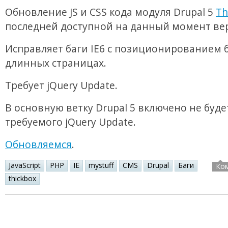
Обновление JS и CSS кода модуля Drupal 5
Th
последней доступной на данный момент ве
Исправляет баги IE6 с позиционированием б
длинных страницах.
Требует jQuery Update.
В основную ветку Drupal 5 включено не буде
требуемого jQuery Update.
Обновляемся
.
JavaScript
PHP
IE
mystuff
CMS
Drupal
Баги
Ко
thickbox