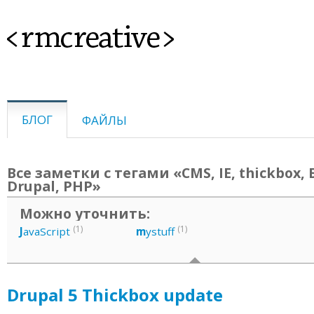
<rmcreative>
БЛОГ
ФАЙЛЫ
Все заметки с тегами «CMS, IE, thickbox, 
Drupal, PHP»
Можно уточнить:
(1)
(1)
J
avaScript
m
ystuff
Drupal 5 Thickbox update