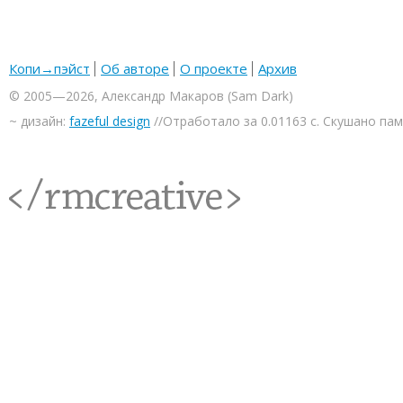
Копи→пэйст
Об авторе
О проекте
Архив
© 2005—2026, Александр Макаров (Sam Dark)
~ дизайн:
fazeful design
//Отработало за 0.01163 с. Скушано па
<rmcreative/>