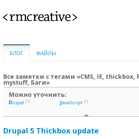
<rmcreative>
БЛОГ
ФАЙЛЫ
Все заметки с тегами «CMS, IE, thickbox, 
mystuff, Баги»
Можно уточнить:
(1)
(1)
D
rupal
J
avaScript
Drupal 5 Thickbox update