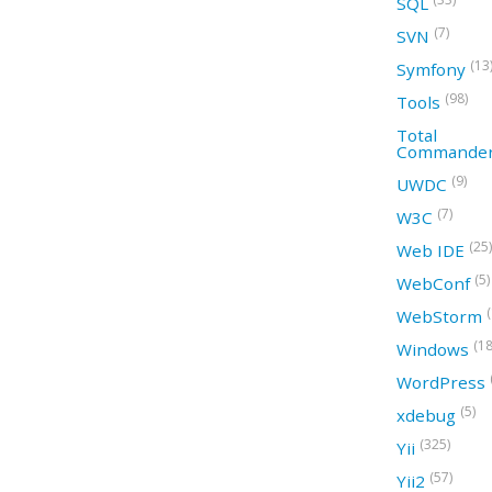
SQL
(7)
SVN
(13
Symfony
(98)
Tools
Total
Commande
(9)
UWDC
(7)
W3C
(25)
Web IDE
(5)
WebConf
WebStorm
(18
Windows
WordPress
(5)
xdebug
(325)
Yii
(57)
Yii2