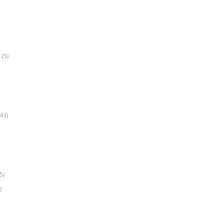
(5)
k
43)
5)
)