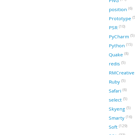
PNG
(6)
position
(
Prototype
(10)
PSR
(5)
PyCharm
(15)
Python
(8)
Quake
(5)
redis
RMCreativ
(5)
Ruby
(6)
Safari
(5)
select
(5)
Skyeng
(16)
Smarty
(129)
Soft
(33)