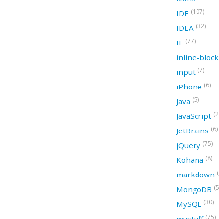
(107)
IDE
(32)
IDEA
(77)
IE
inline-bloc
(7)
input
(6)
iPhone
(5)
Java
(2
JavaScript
(6)
JetBrains
(75)
jQuery
(8)
Kohana
(
markdown
(5
MongoDB
(30)
MySQL
(75)
mystuff