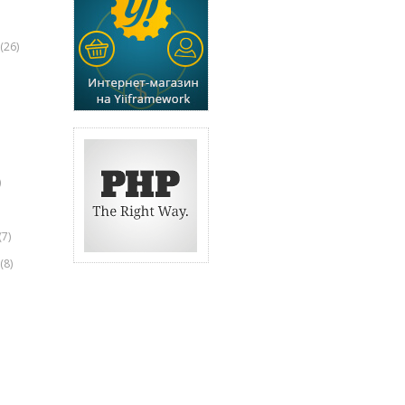
(26)
)
(7)
(8)