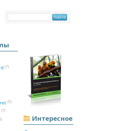
елы
(7)
ord
(5)
ret
(7)
d
Интересное
0)