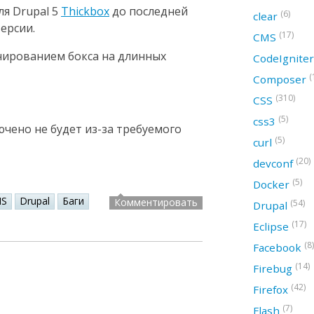
ля Drupal 5
Thickbox
до последней
(6)
clear
ерсии.
(17)
CMS
онированием бокса на длинных
CodeIgnite
(
Composer
(310)
CSS
(5)
css3
ючено не будет из-за требуемого
(5)
curl
(20)
devconf
(5)
Docker
S
Drupal
Баги
Комментировать
(54)
Drupal
(17)
Eclipse
(8)
Facebook
(14)
Firebug
(42)
Firefox
(7)
Flash