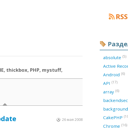
RSS
Разд
(5)
absolute
Active Rec
E, thickbox, PHP, mystuff,
(6)
Android
(17)
API
(6)
array
backendsec
backgroun
pdate
(1
CakePHP
26 мая 2008
(16)
Chrome