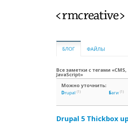
<rmcreative>
БЛОГ
ФАЙЛЫ
Все заметки с тегами «CMS, I
JavaScript»
Можно уточнить:
(1)
(1)
D
rupal
Б
аги
Drupal 5 Thickbox u