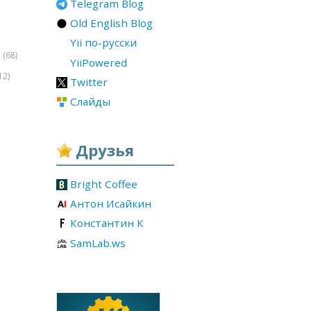
Telegram Blog
Old English Blog
Yii по-русски
(68)
r
YiiPowered
12)
Twitter
Слайды
Друзья
Bright Coffee
Антон Исайкин
Константин К
SamLab.ws