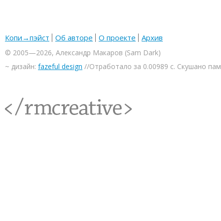
Копи→пэйст
Об авторе
О проекте
Архив
© 2005—2026, Александр Макаров (Sam Dark)
~ дизайн:
fazeful design
//Отработало за 0.00989 с. Скушано па
<rmcreative/>