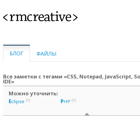
<rmcreative>
БЛОГ
ФАЙЛЫ
Все заметки с тегами «CSS, Notepad, JavaScript, So
IDE»
Можно уточнить:
(1)
(1)
E
clipse
P
HP