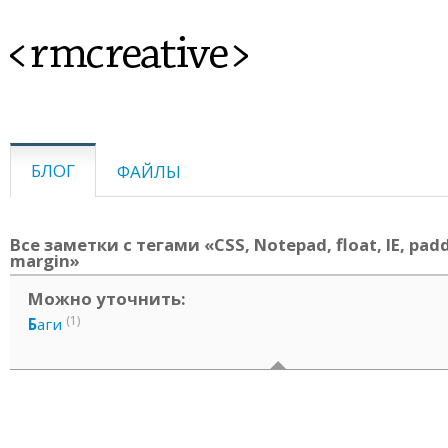
<rmcreative>
БЛОГ
ФАЙЛЫ
Все заметки с тегами «CSS, Notepad, float, IE, pad
margin»
Можно уточнить:
(1)
Б
аги