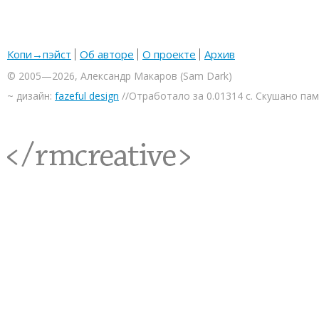
Копи→пэйст
Об авторе
О проекте
Архив
© 2005—2026, Александр Макаров (Sam Dark)
~ дизайн:
fazeful design
//Отработало за 0.01314 с. Скушано па
<rmcreative/>