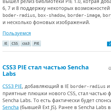
Вышел релиз библиотеки PIE 1.0, котрая доба
6, 7 и 8 поддержку некоторых возможностей 
,
,
,
boder-radius
box-shadow
border-image
bor
и несколько фоновых изображений.
Пользуемся
IE
CSS
css3
PIE
2
CSS3 PIE стал частью Sencha
Labs
CSS3 PIE
, добавляющий в IE
и
border-radius
приятные плюшки нового CSS, стал частью 
Sencha Labs. То есть фактически будет спон
Sencha
(бывшей Ext JS). Ранее в Sencha Labs