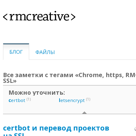
<rmcreative>
БЛОГ
ФАЙЛЫ
Все заметки с тегами «Chrome, https, RM
SSL»
Можно уточнить:
(1)
(1)
c
ertbot
l
etsencrypt
certbot и перевод проектов
на SSL