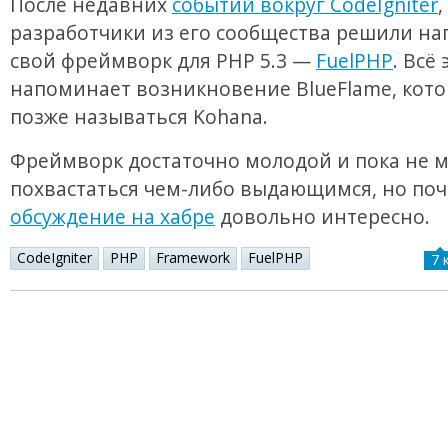
После недавних
событий вокруг CodeIgniter
разработчики из его сообщества решили на
свой фреймворк для PHP 5.3 —
FuelPHP
. Всё
напоминает возникновение BlueFlame, кото
позже называться Kohana.
Фреймворк достаточно молодой и пока не 
похвастаться чем-либо выдающимся, но по
обсуждение на хабре
довольно интересно.
CodeIgniter
PHP
Framework
FuelPHP
7 