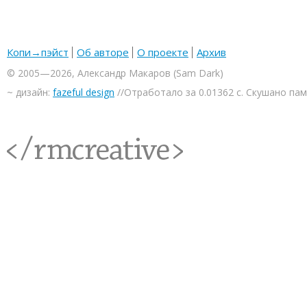
Копи→пэйст
Об авторе
О проекте
Архив
© 2005—2026, Александр Макаров (Sam Dark)
~ дизайн:
fazeful design
//Отработало за 0.01362 с. Скушано па
<rmcreative/>