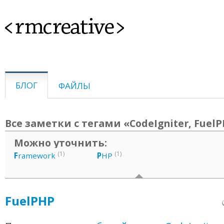
<rmcreative>
БЛОГ
ФАЙЛЫ
Все заметки с тегами «CodeIgniter, Fuel
Можно уточнить:
(1)
(1)
F
ramework
P
HP
FuelPHP