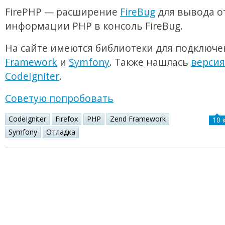
FirePHP — расширение
FireBug
для вывода о
информации PHP в консоль FireBug.
На сайте имеются библиотеки для подключе
Framework
и
Symfony
. Также нашлась
версия
CodeIgniter
.
Советую попробовать
CodeIgniter
Firefox
PHP
Zend Framework
10 
Symfony
Отладка