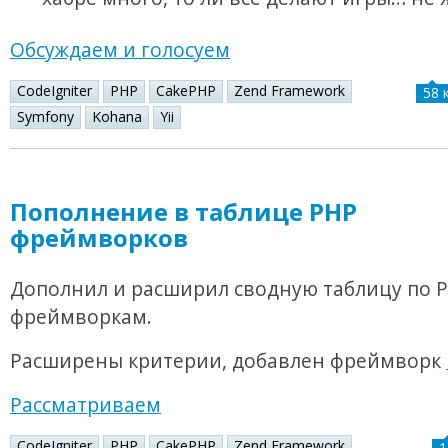
Обсуждаем и голосуем
CodeIgniter
PHP
CakePHP
Zend Framework
58 
Symfony
Kohana
Yii
Пополнение в таблице PHP
фреймворков
Дополнил и расширил сводную таблицу по 
фреймворкам.
Расширены критерии, добавлен фреймворк
Рассматриваем
CodeIgniter
PHP
CakePHP
Zend Framework
1