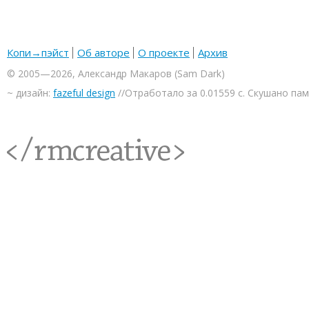
Копи→пэйст
Об авторе
О проекте
Архив
© 2005—2026, Александр Макаров (Sam Dark)
~ дизайн:
fazeful design
//Отработало за 0.01559 с. Скушано па
<rmcreative/>