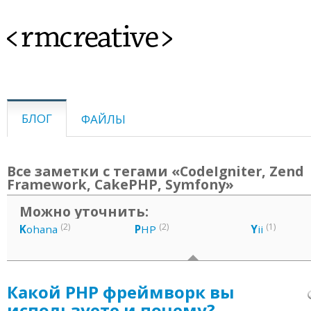
<rmcreative>
БЛОГ
ФАЙЛЫ
Все заметки с тегами «CodeIgniter, Zend
Framework, CakePHP, Symfony»
Можно уточнить:
(2)
(2)
(1)
K
ohana
P
HP
Y
ii
Какой PHP фреймворк вы
используете и почему?