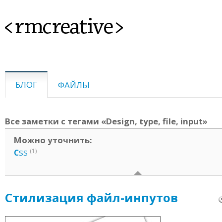
<rmcreative>
БЛОГ
ФАЙЛЫ
Все заметки с тегами «Design, type, file, input»
Можно уточнить:
(1)
C
SS
Cтилизация файл-инпутов