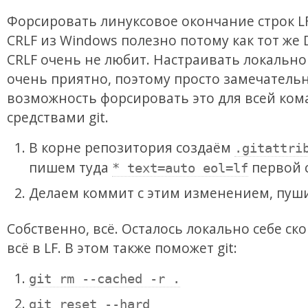
Форсировать линуксовое окончание строк L
CRLF из Windows полезно потому как тот же 
CRLF очень не любит. Настраивать локально
очень приятно, поэтому просто замечательн
возможность форсировать это для всей ко
средствами git.
В корне репозитория создаём
.gitattri
пишем туда
первой 
* text=auto eol=lf
Делаем коммит с этим изменением, пуш
Собственно, всё. Осталось локально себе ск
всё в LF. В этом также поможет git:
git rm --cached -r .
git reset --hard