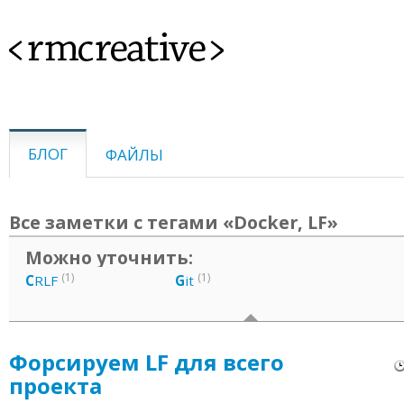
<rmcreative>
БЛОГ
ФАЙЛЫ
Все заметки с тегами «Docker, LF»
Можно уточнить:
(1)
(1)
C
RLF
G
it
Форсируем LF для всего
проекта