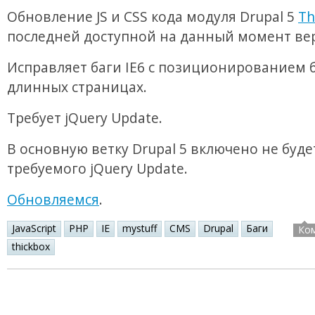
Обновление JS и CSS кода модуля Drupal 5
Th
последней доступной на данный момент ве
Исправляет баги IE6 с позиционированием б
длинных страницах.
Требует jQuery Update.
В основную ветку Drupal 5 включено не буде
требуемого jQuery Update.
Обновляемся
.
JavaScript
PHP
IE
mystuff
CMS
Drupal
Баги
Ко
thickbox