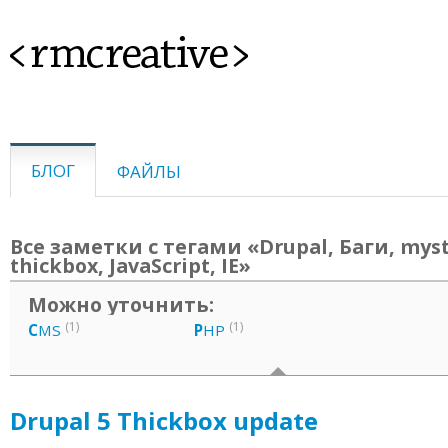
<rmcreative>
БЛОГ
ФАЙЛЫ
Все заметки с тегами «Drupal, Баги, myst
thickbox, JavaScript, IE»
Можно уточнить:
(1)
(1)
C
MS
P
HP
Drupal 5 Thickbox update