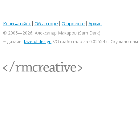
Копи→пэйст
Об авторе
О проекте
Архив
© 2005—2026, Александр Макаров (Sam Dark)
~ дизайн:
fazeful design
//Отработало за 0.02554 с. Скушано па
<rmcreative/>