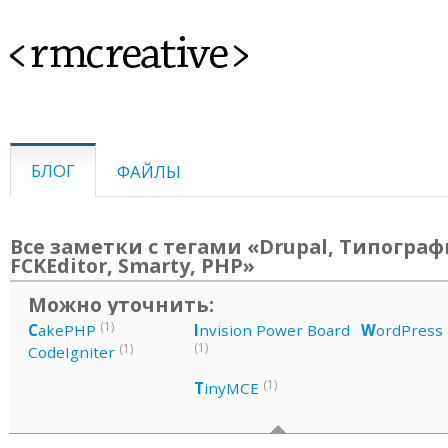
<rmcreative>
БЛОГ
ФАЙЛЫ
Все заметки с тегами «Drupal, Типограф
FCKEditor, Smarty, PHP»
Можно уточнить:
(1)
C
akePHP
I
nvision Power Board
W
ordPress
(1)
(1)
CodeIgniter
(1)
T
inyMCE