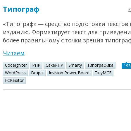
Типограф
«Типограф» — средство подготовки текстов 
изданию. Форматирует текст для приведения
более правильному с точки зрения типогра
Читаем
CodeIgniter
PHP
CakePHP
Smarty
Типографика
193
WordPress
Drupal
Invision Power Board
TinyMCE
FCKEditor