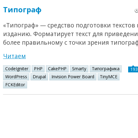
Типограф
«Типограф» — средство подготовки текстов 
изданию. Форматирует текст для приведения
более правильному с точки зрения типогра
Читаем
CodeIgniter
PHP
CakePHP
Smarty
Типографика
193
WordPress
Drupal
Invision Power Board
TinyMCE
FCKEditor