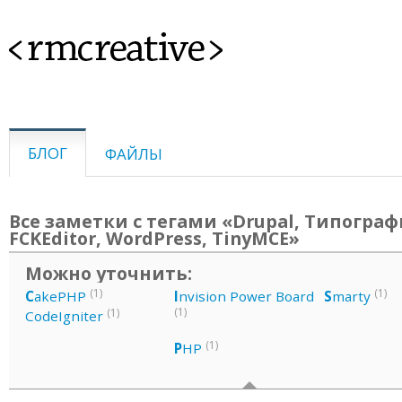
<rmcreative>
БЛОГ
ФАЙЛЫ
Все заметки с тегами «Drupal, Типограф
FCKEditor, WordPress, TinyMCE»
Можно уточнить:
(1)
(1)
C
akePHP
I
nvision Power Board
S
marty
(1)
(1)
CodeIgniter
(1)
P
HP