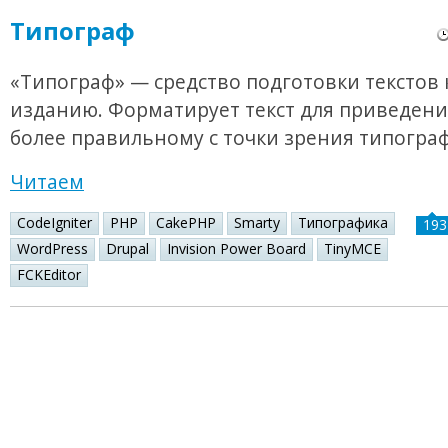
Типограф
«Типограф» — средство подготовки текстов 
изданию. Форматирует текст для приведения
более правильному с точки зрения типогра
Читаем
CodeIgniter
PHP
CakePHP
Smarty
Типографика
193
WordPress
Drupal
Invision Power Board
TinyMCE
FCKEditor