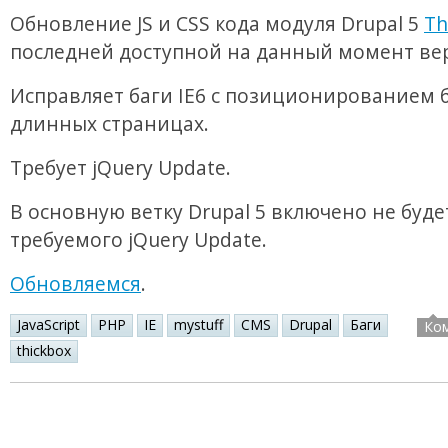
Обновление JS и CSS кода модуля Drupal 5
Th
последней доступной на данный момент ве
Исправляет баги IE6 с позиционированием б
длинных страницах.
Требует jQuery Update.
В основную ветку Drupal 5 включено не буде
требуемого jQuery Update.
Обновляемся
.
JavaScript
PHP
IE
mystuff
CMS
Drupal
Баги
Ко
thickbox