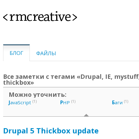
<rmcreative>
БЛОГ
ФАЙЛЫ
Все заметки с тегами «Drupal, IE, mystuff
thickbox»
Можно уточнить:
(1)
(1)
(1)
J
avaScript
P
HP
Б
аги
Drupal 5 Thickbox update