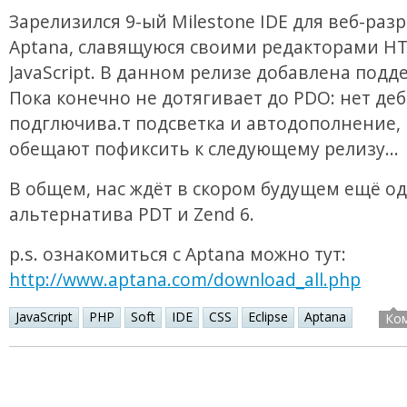
Зарелизился 9-ый Milestone IDE для веб-раз
Aptana, славящуюся своими редакторами H
JavaScript. В данном релизе добавлена подд
Пока конечно не дотягивает до PDO: нет деб
подглючива.т подсветка и автодополнение, 
обещают пофиксить к следующему релизу...
В общем, нас ждёт в скором будущем ещё о
альтернатива PDT и Zend 6.
p.s. ознакомиться с Aptana можно тут:
http://www.aptana.com/download_all.php
JavaScript
PHP
Soft
IDE
CSS
Eclipse
Aptana
Ко