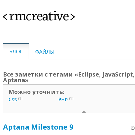
<rmcreative>
БЛОГ
ФАЙЛЫ
Все заметки с тегами «Eclipse, JavaScript, 
Aptana»
Можно уточнить:
(1)
(1)
C
SS
P
HP
Aptana Milestone 9