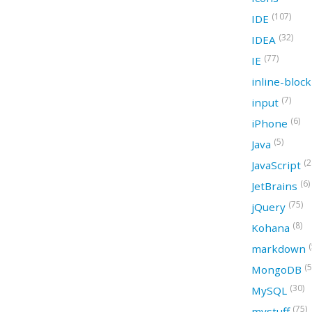
(107)
IDE
(32)
IDEA
(77)
IE
inline-bloc
(7)
input
(6)
iPhone
(5)
Java
(2
JavaScript
(6)
JetBrains
(75)
jQuery
(8)
Kohana
(
markdown
(5
MongoDB
(30)
MySQL
(75)
mystuff