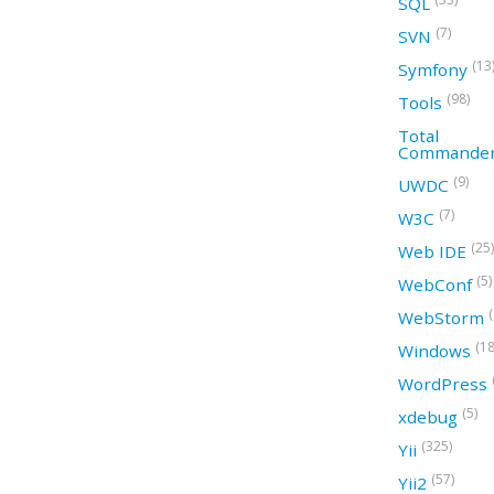
SQL
(7)
SVN
(13
Symfony
(98)
Tools
Total
Commande
(9)
UWDC
(7)
W3C
(25)
Web IDE
(5)
WebConf
WebStorm
(18
Windows
WordPress
(5)
xdebug
(325)
Yii
(57)
Yii2