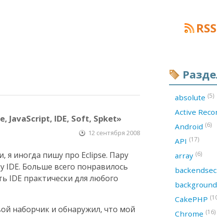
RSS
Разд
(5)
absolute
Active Rec
 JavaScript, IDE, Soft, Spket»
(6)
Android
12 сентября 2008
(17)
API
, я иногда пишу про Eclipse. Пару
(6)
array
ту IDE. Больше всего понравилось
backendsec
ть IDE практически для любого
backgroun
(1
CakePHP
ой наборчик и обнаружил, что мой
(16)
Chrome