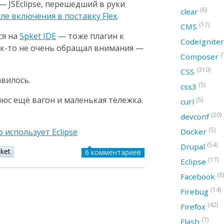
— JSEclipse, перешедший в руки
(6)
clear
сле включения в поставку Flex
.
(17)
CMS
ся на
Spket IDE
— тоже плагин к
CodeIgnite
 как-то не очень обращал внимания —
(
Composer
(310)
CSS
вилось.
(5)
css3
 плюс ещё вагон и маленькая тележка.
(5)
curl
(20)
devconf
(5)
 использует Eclipse
Docker
(54)
Drupal
ket
6 комментариев
(17)
Eclipse
(8)
Facebook
(14)
Firebug
(42)
Firefox
(7)
Flash