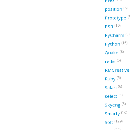
PNG
(6)
position
(
Prototype
(10)
PSR
(5)
PyCharm
(15)
Python
(8)
Quake
(5)
redis
RMCreativ
(5)
Ruby
(6)
Safari
(5)
select
(5)
Skyeng
(16)
Smarty
(129)
Soft
(33)