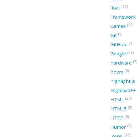
(12)
float
Framework
(20)
Games
(9)
Git
(7)
GitHub
(23)
Google
(7
hardware
(6)
hhvm
highlight.js
Highload++
(20)
HTML
(8)
HTML5
(6)
HTTP
(7)
Humor
(37)
Icons