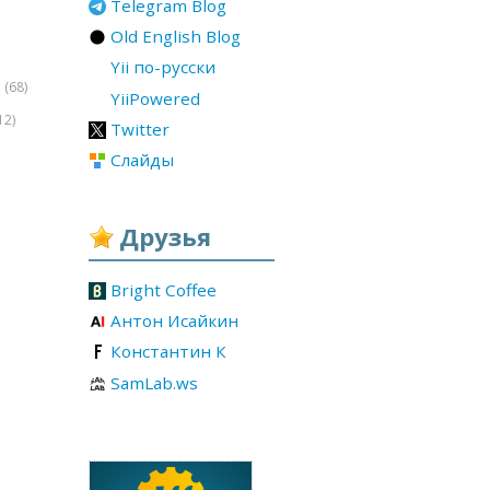
Telegram Blog
Old English Blog
Yii по-русски
(68)
r
YiiPowered
12)
Twitter
Слайды
Друзья
Bright Coffee
Антон Исайкин
Константин К
SamLab.ws