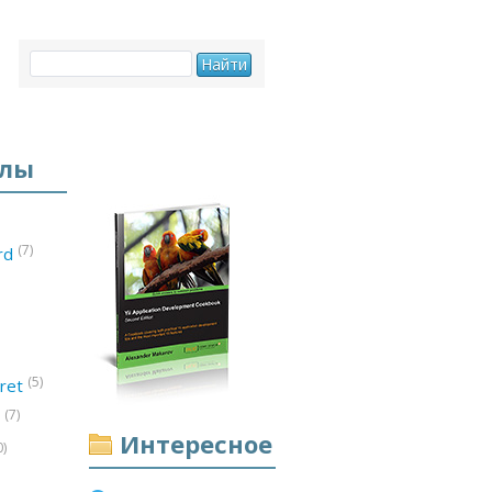
елы
(7)
ord
(5)
ret
(7)
d
Интересное
0)