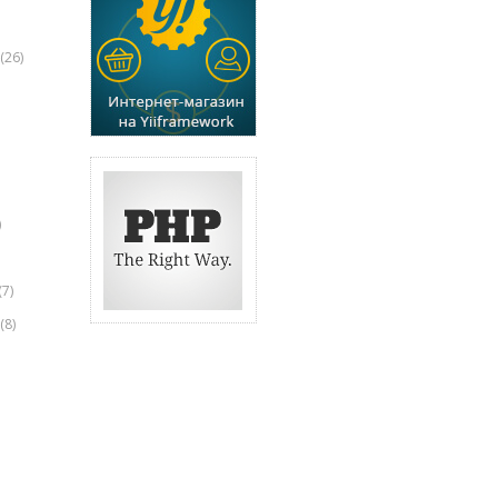
(26)
)
(7)
(8)