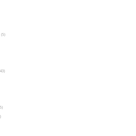
(5)
k
43)
5)
)