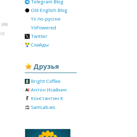
Telegram Blog
Old English Blog
Yii по-русски
(68)
r
YiiPowered
12)
Twitter
Слайды
Друзья
Bright Coffee
Антон Исайкин
Константин К
SamLab.ws