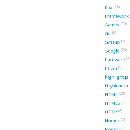
(12)
float
Framework
(20)
Games
(9)
Git
(7)
GitHub
(23)
Google
(7
hardware
(6)
hhvm
highlight.js
Highload++
(20)
HTML
(8)
HTML5
(6)
HTTP
(7)
Humor
(37)
Icons