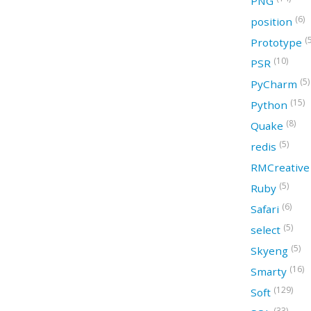
PNG
(6)
position
(
Prototype
(10)
PSR
(5)
PyCharm
(15)
Python
(8)
Quake
(5)
redis
RMCreativ
(5)
Ruby
(6)
Safari
(5)
select
(5)
Skyeng
(16)
Smarty
(129)
Soft
(33)