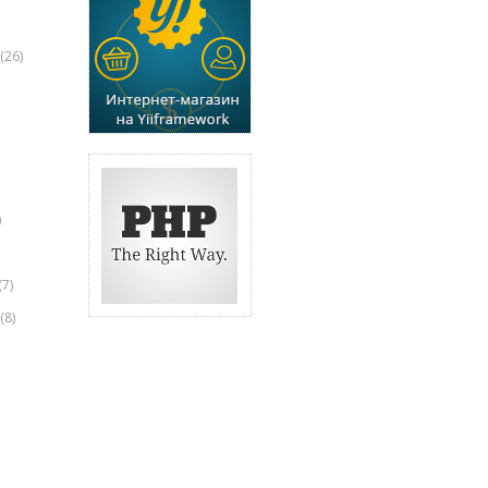
(26)
)
(7)
(8)