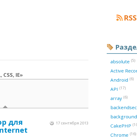
RSS
Разд
(5)
absolute
Active Rec
 CSS, IE»
(6)
Android
(17)
API
(6)
array
backendsec
backgroun
р для
17 сентября 2013
(1
CakePHP
nternet
(16)
Chrome