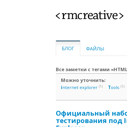
<rmcreative>
БЛОГ
ФАЙЛЫ
Все заметки с тегами «HTML,
Можно уточнить:
(1)
(1)
i
nternet explorer
T
ools
Официальный набо
тестирования под I