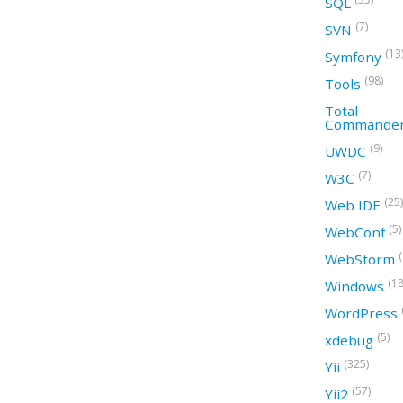
SQL
(7)
SVN
(13
Symfony
(98)
Tools
Total
Commande
(9)
UWDC
(7)
W3C
(25)
Web IDE
(5)
WebConf
WebStorm
(18
Windows
WordPress
(5)
xdebug
(325)
Yii
(57)
Yii2