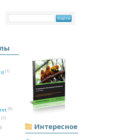
елы
(7)
ord
(5)
ret
(7)
d
Интересное
0)