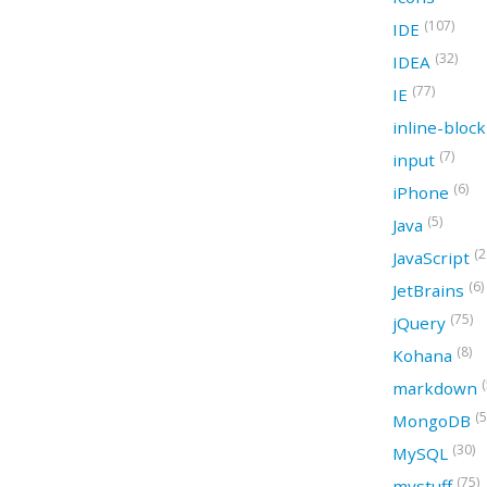
(107)
IDE
(32)
IDEA
(77)
IE
inline-bloc
(7)
input
(6)
iPhone
(5)
Java
(2
JavaScript
(6)
JetBrains
(75)
jQuery
(8)
Kohana
(
markdown
(5
MongoDB
(30)
MySQL
(75)
mystuff