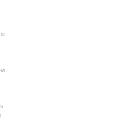
(5)
k
43)
5)
)