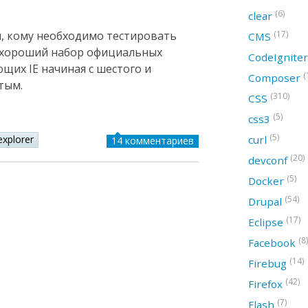
(6)
clear
(17)
м, кому необходимо тестировать
CMS
ив хороший набор официальных
CodeIgnite
их IE начиная с шестого и
(
Composer
тым.
(310)
CSS
(5)
css3
(5)
curl
explorer
14 комментариев
(20)
devconf
(5)
Docker
(54)
Drupal
(17)
Eclipse
(8)
Facebook
(14)
Firebug
(42)
Firefox
(7)
Flash