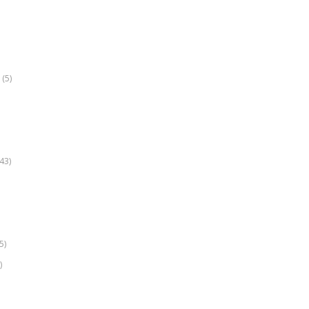
(5)
k
43)
5)
)