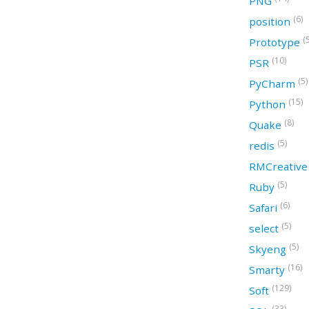
PNG
(6)
position
(
Prototype
(10)
PSR
(5)
PyCharm
(15)
Python
(8)
Quake
(5)
redis
RMCreativ
(5)
Ruby
(6)
Safari
(5)
select
(5)
Skyeng
(16)
Smarty
(129)
Soft
(33)