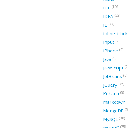
(107)
IDE
(32)
IDEA
(77)
IE
inline-bloc
(7)
input
(6)
iPhone
(5)
Java
(2
JavaScript
(6)
JetBrains
(75)
jQuery
(8)
Kohana
(
markdown
(5
MongoDB
(30)
MySQL
(75)
mystuff