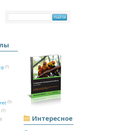
елы
(7)
ord
(5)
ret
(7)
d
Интересное
0)