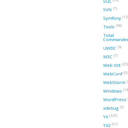
SQL
(7)
SVN
(13
Symfony
(98)
Tools
Total
Commande
(9)
UWDC
(7)
W3C
(25)
Web IDE
(5)
WebConf
WebStorm
(18
Windows
WordPress
(5)
xdebug
(325)
Yii
(57)
Yii2