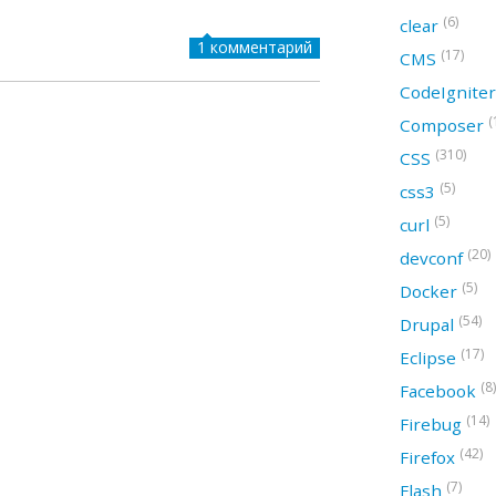
(6)
clear
1 комментарий
(17)
CMS
CodeIgnite
(
Composer
(310)
CSS
(5)
css3
(5)
curl
(20)
devconf
(5)
Docker
(54)
Drupal
(17)
Eclipse
(8)
Facebook
(14)
Firebug
(42)
Firefox
(7)
Flash