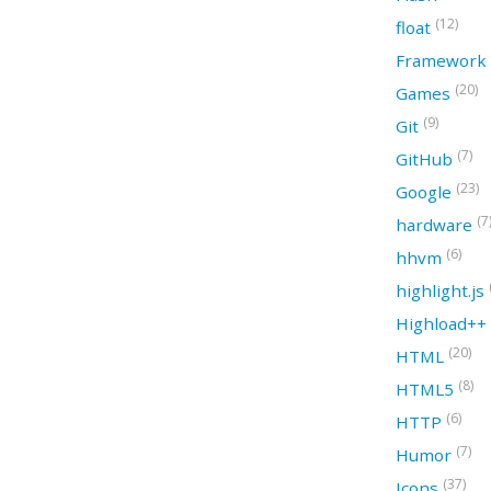
(12)
float
Framework
(20)
Games
(9)
Git
(7)
GitHub
(23)
Google
(7
hardware
(6)
hhvm
highlight.js
Highload++
(20)
HTML
(8)
HTML5
(6)
HTTP
(7)
Humor
(37)
Icons