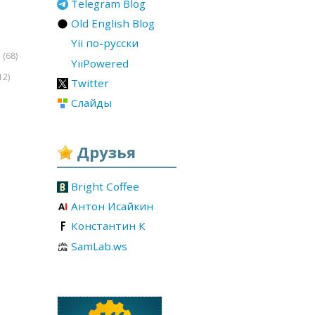
Telegram Blog
Old English Blog
Yii по-русски
(68)
r
YiiPowered
12)
Twitter
Слайды
Друзья
Bright Coffee
Антон Исайкин
Константин К
SamLab.ws