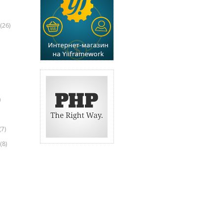
(26)
)
(7)
(8)