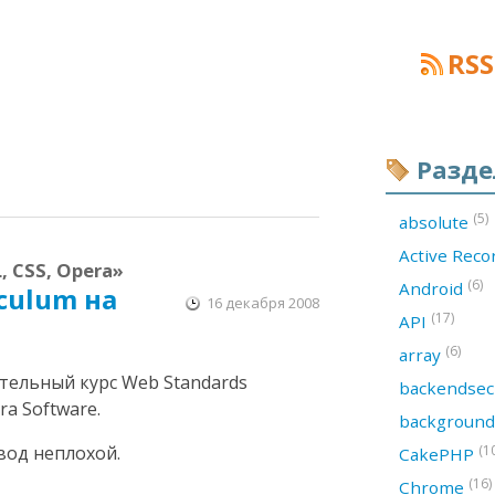
RSS
Разд
(5)
absolute
Active Rec
, CSS, Opera»
(6)
Android
iculum на
16 декабря 2008
(17)
API
(6)
array
тельный курс Web Standards
backendsec
a Software.
backgroun
вод неплохой.
(1
CakePHP
(16)
Chrome