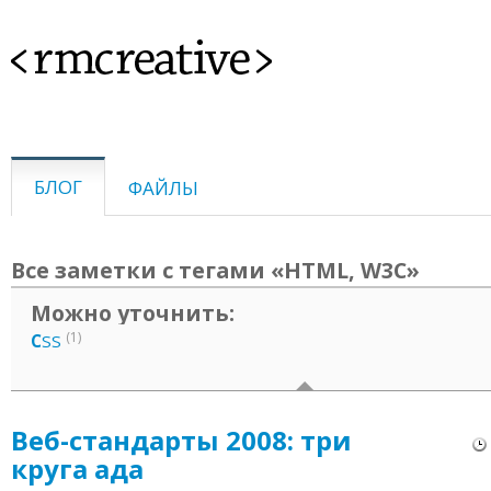
<rmcreative>
БЛОГ
ФАЙЛЫ
Все заметки с тегами «HTML, W3C»
Можно уточнить:
(1)
C
SS
Веб-стандарты 2008: три
круга ада