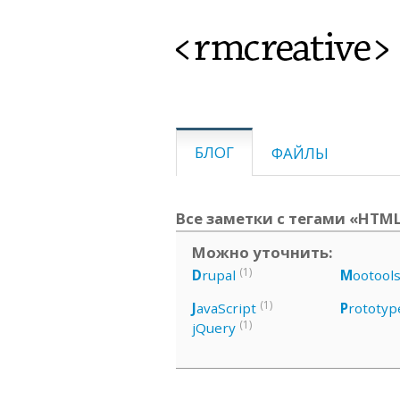
<rmcreative>
БЛОГ
ФАЙЛЫ
Все заметки с тегами «HTML,
Можно уточнить:
(1)
D
rupal
M
ootool
(1)
J
avaScript
P
rototyp
(1)
jQuery