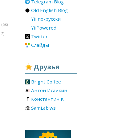
Telegram Blog
Old English Blog
Yii по-русски
(68)
r
YiiPowered
12)
Twitter
Слайды
Друзья
Bright Coffee
Антон Исайкин
Константин К
SamLab.ws