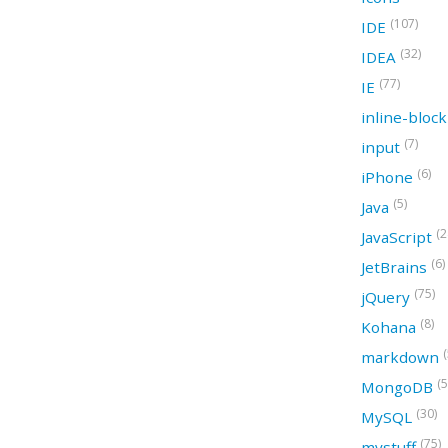
(107)
IDE
(32)
IDEA
(77)
IE
inline-bloc
(7)
input
(6)
iPhone
(5)
Java
(2
JavaScript
(6)
JetBrains
(75)
jQuery
(8)
Kohana
(
markdown
(5
MongoDB
(30)
MySQL
(75)
mystuff