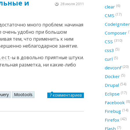
льные и
28 июля 2011
(6)
clear
(17)
CMS
CodeIgnite
достаточно много проблем: начиная
не очень удобно при большом
(
Composer
чивая тем, что применить к ним
(310)
CSS
овершенно неблагодарное занятие.
(5)
css3
-ы в довольно приятные штуки.
lect
(5)
curl
тельная разметка, ни какие-либо
(20)
devconf
(5)
Docker
(54)
Drupal
(17)
Eclipse
Query
Mootools
7 комментариев
(8)
Facebook
(14)
Firebug
(42)
Firefox
(7)
Flash