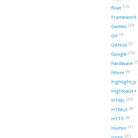
(12)
float
Framework
(20)
Games
(9)
Git
(7)
GitHub
(23)
Google
(7
hardware
(6)
hhvm
highlight.js
Highload++
(20)
HTML
(8)
HTML5
(6)
HTTP
(7)
Humor
(37)
Icons