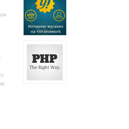
(26)
)
(7)
(8)