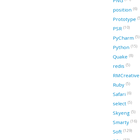
PNG
(6)
position
(
Prototype
(10)
PSR
(5)
PyCharm
(15)
Python
(8)
Quake
(5)
redis
RMCreativ
(5)
Ruby
(6)
Safari
(5)
select
(5)
Skyeng
(16)
Smarty
(129)
Soft
(33)