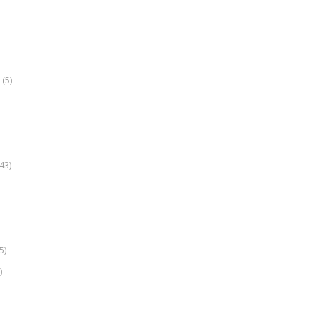
(5)
k
43)
5)
)