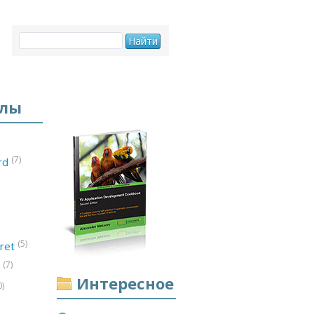
елы
(7)
ord
(5)
ret
(7)
d
Интересное
0)