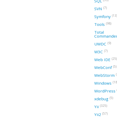
SQL
(7)
SVN
(13
Symfony
(98)
Tools
Total
Commande
(9)
UWDC
(7)
W3C
(25)
Web IDE
(5)
WebConf
WebStorm
(18
Windows
WordPress
(5)
xdebug
(325)
Yii
(57)
Yii2