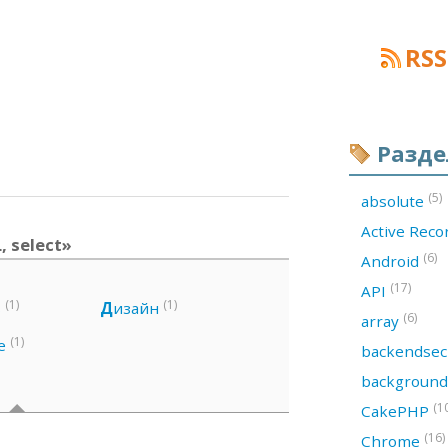
RSS
Разд
(5)
absolute
Active Rec
 select»
(6)
Android
(17)
API
(1)
(1)
s
Д
изайн
(6)
array
(1)
e
backendsec
backgroun
(1
CakePHP
(16)
Chrome