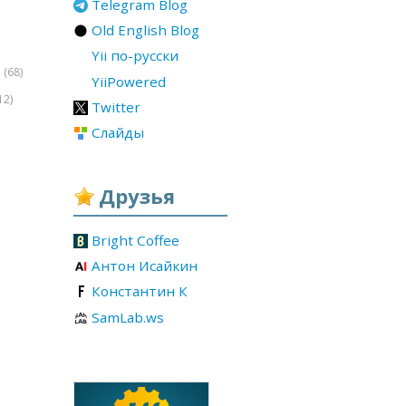
Telegram Blog
Old English Blog
Yii по-русски
(68)
r
YiiPowered
12)
Twitter
Слайды
ases/lite/1.2/firebug-
Друзья
Bright Coffee
Антон Исайкин
Константин К
SamLab.ws