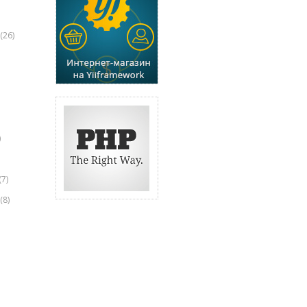
(26)
)
(7)
(8)