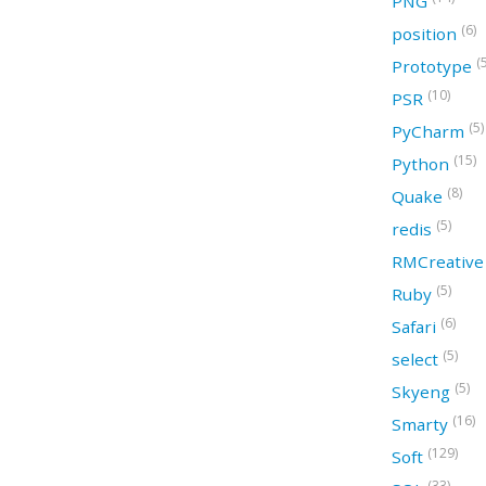
PNG
(6)
position
(
Prototype
(10)
PSR
(5)
PyCharm
(15)
Python
(8)
Quake
(5)
redis
RMCreativ
(5)
Ruby
(6)
Safari
(5)
select
(5)
Skyeng
(16)
Smarty
(129)
Soft
(33)