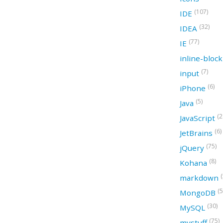
(107)
IDE
(32)
IDEA
(77)
IE
inline-bloc
(7)
input
(6)
iPhone
(5)
Java
(2
JavaScript
(6)
JetBrains
(75)
jQuery
(8)
Kohana
(
markdown
(5
MongoDB
(30)
MySQL
(75)
mystuff