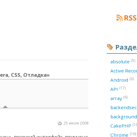
RSS
Разд
(5)
absolute
Active Rec
pera, CSS, Отладка»
(6)
Android
(17)
API
(6)
array
backendsec
backgroun
25 июля 2008
(1
CakePHP
(16)
Chrome