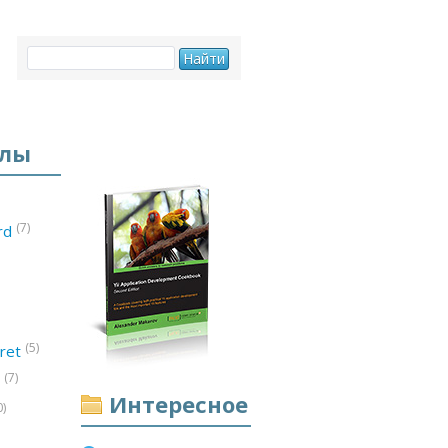
елы
(7)
ord
(5)
ret
(7)
d
Интересное
0)