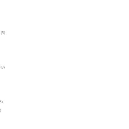
(5)
k
43)
5)
)