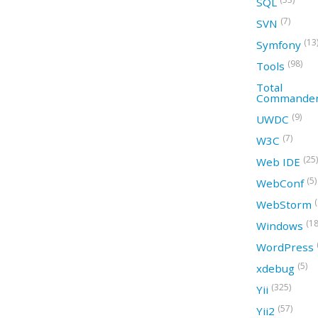
SQL
(7)
SVN
(13
Symfony
(98)
Tools
Total
Commande
(9)
UWDC
(7)
W3C
(25)
Web IDE
(5)
WebConf
WebStorm
(18
Windows
WordPress
(5)
xdebug
(325)
Yii
(57)
Yii2