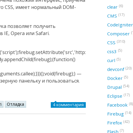
 очень похожий интерфейс, приучена
(6)
clear
его CSS, имеет нормальный DOM-
(17)
CMS
CodeIgnite
ука позволяет получить
(
IE, Opera или Safari.
Composer
(310)
CSS
(5)
css3
ript');firebug.setAttribute('src','http://getfirebug.com/rele
y.appendChild(firebug);(function()
(5)
curl
(20)
devconf
guments.callee);}})();void(firebug);) —
(5)
Docker
зерную панельку и пользоваться.
(54)
Drupal
(17)
Eclipse
(8)
i
Отладка
Facebook
4 комментария
(14)
Firebug
(42)
Firefox
(7)
Flash