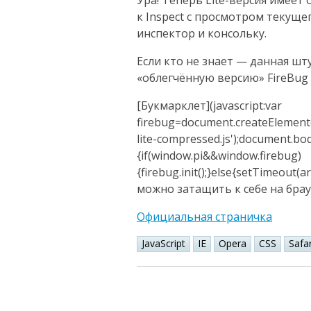
Ура! Теперь Lite-версия имеет
к Inspect с просмотром текущ
инспектор и консольку.
Если кто не знает — данная шт
«облегчённую версию» FireBug в 
[Букмарклет](javascript:var
firebug=document.createElement('sc
lite-compressed.js');document.bod
{if(window.pi&&window.firebug)
{firebug.init();}else{setTimeout(ar
можно затащить к себе на брау
Официальная страничка
JavaScript
IE
Opera
CSS
Safar