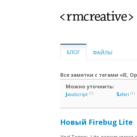
<rmcreative>
БЛОГ
ФАЙЛЫ
Все заметки с тегами «IE, O
Можно уточнить:
(1)
(1)
J
avaScript
S
afari
Новый Firebug Lite