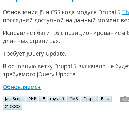
Обновление JS и CSS кода модуля Drupal 5
Th
последней доступной на данный момент ве
Исправляет баги IE6 с позиционированием б
длинных страницах.
Требует jQuery Update.
В основную ветку Drupal 5 включено не буде
требуемого jQuery Update.
Обновляемся
.
JavaScript
PHP
IE
mystuff
CMS
Drupal
Баги
Ко
thickbox