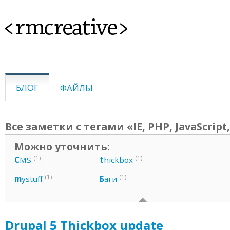
<rmcreative>
БЛОГ
ФАЙЛЫ
Все заметки с тегами «IE, PHP, JavaScript
Можно уточнить:
(1)
(1)
C
MS
t
hickbox
(1)
(1)
m
ystuff
Б
аги
Drupal 5 Thickbox update