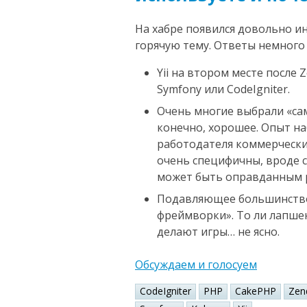
На хабре появился довольно и
горячую тему. Ответы немного
Yii на втором месте после 
Symfony или CodeIgniter.
Очень многие выбрали «са
конечно, хорошее. Опыт на
работодателя коммерчески 
очень специфичны, вроде с
может быть оправданным 
Подавляющее большинство 
фреймворки». То ли лапшек
делают игры… не ясно.
Обсуждаем и голосуем
CodeIgniter
PHP
CakePHP
Zen