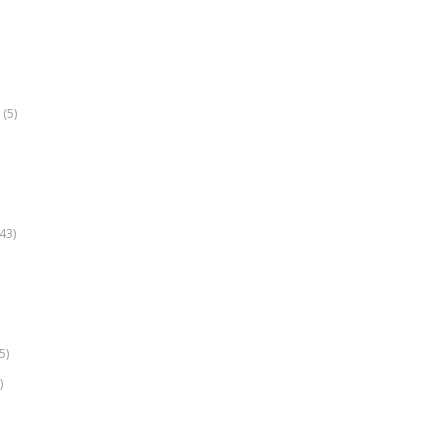
(5)
k
43)
5)
)