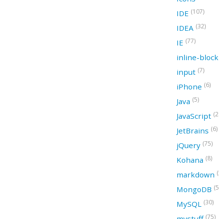
(107)
IDE
(32)
IDEA
(77)
IE
inline-bloc
(7)
input
(6)
iPhone
(5)
Java
(2
JavaScript
(6)
JetBrains
(75)
jQuery
(8)
Kohana
(
markdown
(5
MongoDB
(30)
MySQL
(75)
mystuff