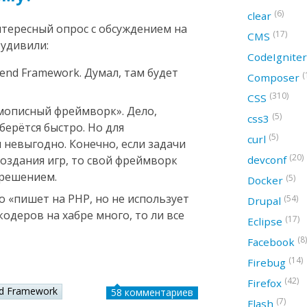
(6)
clear
нтересный опрос с обсуждением на
(17)
CMS
 удивили:
CodeIgnite
Zend Framework. Думал, там будет
(
Composer
(310)
CSS
мописный фреймворк». Дело,
(5)
css3
берётся быстро. Но для
(5)
curl
невыгодно. Конечно, если задачи
(20)
devconf
оздания игр, то свой фреймворк
решением.
(5)
Docker
«пишет на PHP, но не использует
(54)
Drupal
одеров на хабре много, то ли все
(17)
Eclipse
(8)
Facebook
(14)
Firebug
(42)
Firefox
d Framework
58 комментариев
(7)
Flash