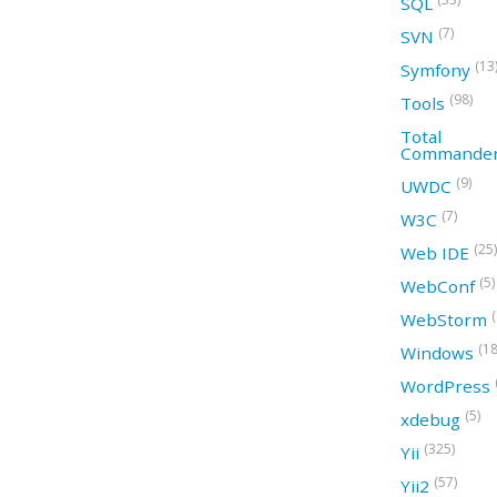
SQL
(7)
SVN
(13
Symfony
(98)
Tools
Total
Commande
(9)
UWDC
(7)
W3C
(25)
Web IDE
(5)
WebConf
WebStorm
(18
Windows
WordPress
(5)
xdebug
(325)
Yii
(57)
Yii2