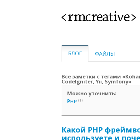
<rmcreative>
БЛОГ
ФАЙЛЫ
Все заметки с тегами «Koha
CodeIgniter, Yii, Symfony»
Можно уточнить:
(1)
P
HP
Какой PHP фреймв
используете и поч