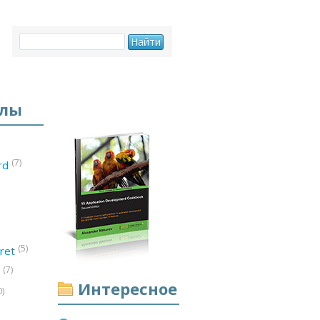
елы
(7)
ord
(5)
ret
(7)
d
Интересное
0)