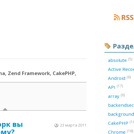
RSS
Разд
(5)
absolute
Active Rec
na, Zend Framework, CakePHP,
(6)
Android
(17)
API
(6)
array
backendsec
backgroun
орк вы
(1
CakePHP
23 марта 2011
ему?
(16)
Chrome