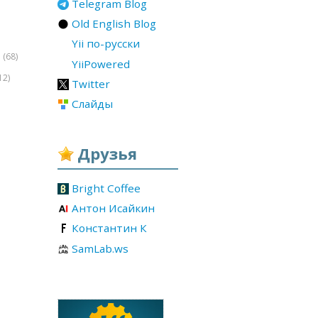
Telegram Blog
Old English Blog
Yii по-русски
(68)
r
YiiPowered
12)
Twitter
Слайды
Друзья
Bright Coffee
Антон Исайкин
Константин К
SamLab.ws