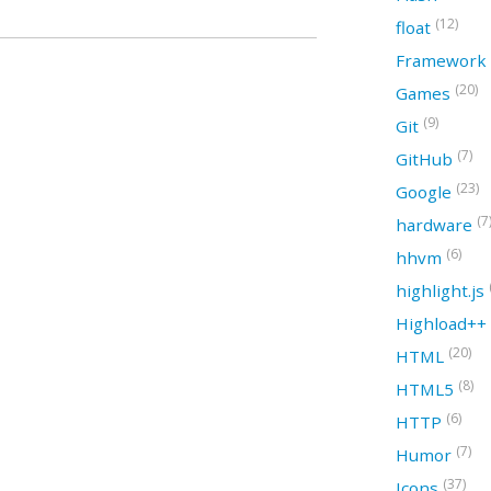
(12)
float
Framework
(20)
Games
(9)
Git
(7)
GitHub
(23)
Google
(7
hardware
(6)
hhvm
highlight.js
Highload++
(20)
HTML
(8)
HTML5
(6)
HTTP
(7)
Humor
(37)
Icons