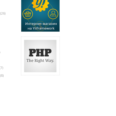
(26)
)
(7)
(8)