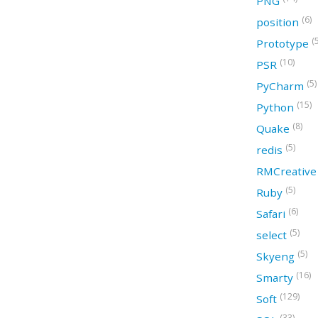
PNG
(6)
position
(
Prototype
(10)
PSR
(5)
PyCharm
(15)
Python
(8)
Quake
(5)
redis
RMCreativ
(5)
Ruby
(6)
Safari
(5)
select
(5)
Skyeng
(16)
Smarty
(129)
Soft
(33)